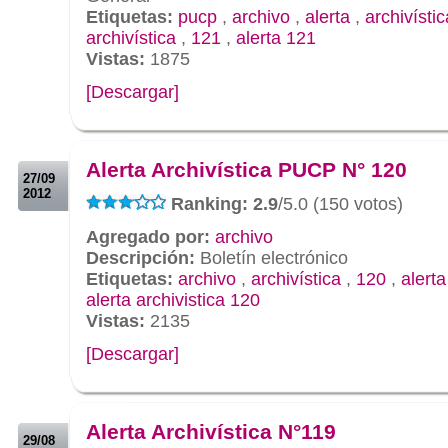
Etiquetas:
pucp
,
archivo
,
alerta
,
archivístic
archivística
,
121
,
alerta 121
Vistas:
1875
[Descargar]
.
.
Alerta Archivística PUCP N° 120
27/09
2012
Ranking: 2.9
/5.0 (150 votos)
Agregado por:
archivo
Descripción:
Boletín electrónico
Etiquetas:
archivo
,
archivística
,
120
,
alert
alerta archivistica 120
Vistas:
2135
[Descargar]
.
.
Alerta Archivística N°119
29/08