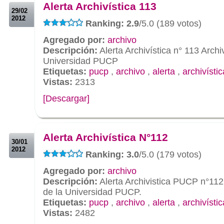
Alerta Archivística 113
29/02
2012
Ranking: 2.9
/5.0 (189 votos)
Agregado por:
archivo
Descripción:
Alerta Archivística n° 113 Archi
Universidad PUCP
Etiquetas:
pucp
,
archivo
,
alerta
,
archivístic
Vistas:
2313
[Descargar]
.
.
Alerta Archivística N°112
30/01
2012
Ranking: 3.0
/5.0 (179 votos)
Agregado por:
archivo
Descripción:
Alerta Archivistica PUCP n°112
de la Universidad PUCP.
Etiquetas:
pucp
,
archivo
,
alerta
,
archivístic
Vistas:
2482