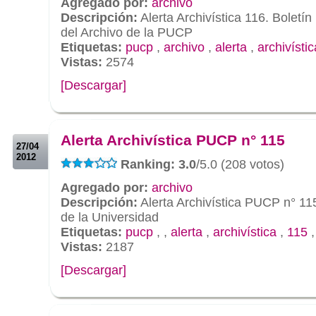
Agregado por:
archivo
Descripción:
Alerta Archivística 116. Boletí
del Archivo de la PUCP
Etiquetas:
pucp
,
archivo
,
alerta
,
archivístic
Vistas:
2574
[Descargar]
.
.
Alerta Archivística PUCP n° 115
27/04
2012
Ranking: 3.0
/5.0 (208 votos)
Agregado por:
archivo
Descripción:
Alerta Archivística PUCP n° 11
de la Universidad
Etiquetas:
pucp
,
,
alerta
,
archivística
,
115
Vistas:
2187
[Descargar]
.
.