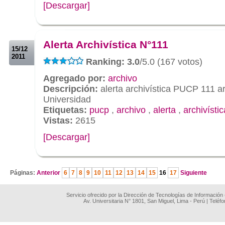
[Descargar]
.
.
Alerta Archivística N°111
15/12
2011
Ranking: 3.0
/5.0 (167 votos)
Agregado por:
archivo
Descripción:
alerta archivística PUCP 111 ar
Universidad
Etiquetas:
pucp
,
archivo
,
alerta
,
archivístic
Vistas:
2615
[Descargar]
.
Páginas:
Anterior
6
7
8
9
10
11
12
13
14
15
16
17
Siguiente
Servicio ofrecido por la Dirección de Tecnologías de Información
Av. Universitaria N° 1801, San Miguel, Lima - Perú | Teléf