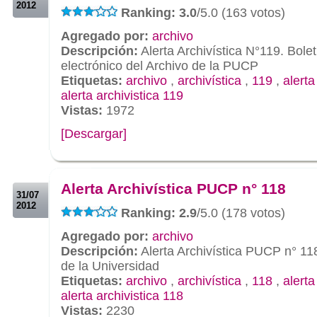
2012
Ranking: 3.0
/5.0 (163 votos)
Agregado por:
archivo
Descripción:
Alerta Archivística N°119. Bolet
electrónico del Archivo de la PUCP
Etiquetas:
archivo
,
archivística
,
119
,
alert
alerta archivistica 119
Vistas:
1972
[Descargar]
.
.
Alerta Archivística PUCP n° 118
31/07
2012
Ranking: 2.9
/5.0 (178 votos)
Agregado por:
archivo
Descripción:
Alerta Archivística PUCP n° 11
de la Universidad
Etiquetas:
archivo
,
archivística
,
118
,
alert
alerta archivistica 118
Vistas:
2230