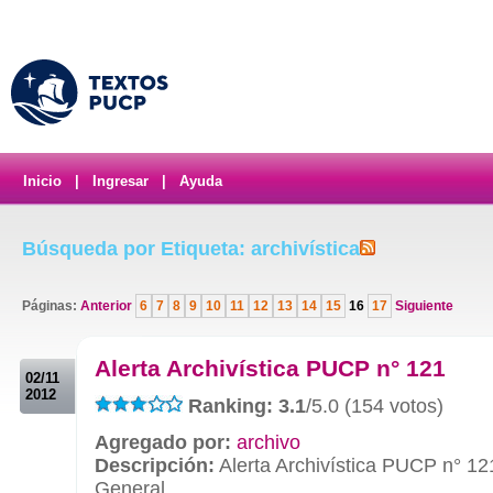
Inicio
|
Ingresar
|
Ayuda
Búsqueda por Etiqueta: archivística
Páginas:
Anterior
6
7
8
9
10
11
12
13
14
15
16
17
Siguiente
.
Alerta Archivística PUCP n° 121
02/11
2012
Ranking: 3.1
/5.0 (154 votos)
Agregado por:
archivo
Descripción:
Alerta Archivística PUCP n° 12
General