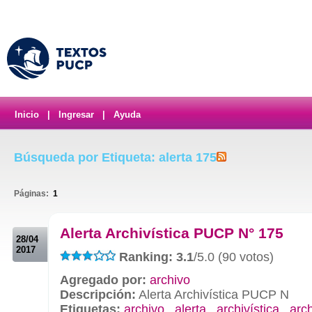
Inicio
|
Ingresar
|
Ayuda
Búsqueda por Etiqueta: alerta 175
Páginas:
1
.
Alerta Archivística PUCP N° 175
28/04
2017
Ranking: 3.1
/5.0 (90 votos)
Agregado por:
archivo
Descripción:
Alerta Archivística PUCP N
Etiquetas:
archivo
,
alerta
,
archivística
,
arc