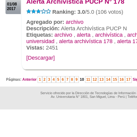
Alerta Archivística PUCP N° 178
01/08
2017
Ranking: 3.0
/5.0 (106 votos)
Agregado por:
archivo
Descripción:
Alerta Archivística PUCP N
Etiquetas:
archivo
,
alerta
,
archivística
,
arc
universidad
,
alerta archivística 178
,
alerta 1
Vistas:
2451
[Descargar]
.
Páginas:
Anterior
1
2
3
4
5
6
7
8
9
10
11
12
13
14
15
16
17
Si
Servicio ofrecido por la Dirección de Tecnologías de Información
Av. Universitaria N° 1801, San Miguel, Lima - Perú | Teléf