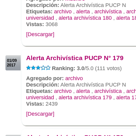
Descripción:
Alerta Archivística PUCP N
Etiquetas:
archivo
,
alerta
,
archivística
,
arc
universidad
,
alerta archivística 180
,
alerta 1
Vistas:
3068
[Descargar]
.
.
Alerta Archivística PUCP N° 179
01/09
2017
Ranking: 3.0
/5.0 (111 votos)
Agregado por:
archivo
Descripción:
Alerta Archivística PUCP N
Etiquetas:
archivo
,
alerta
,
archivística
,
arc
universidad
,
alerta archivística 179
,
alerta 1
Vistas:
2439
[Descargar]
.
.