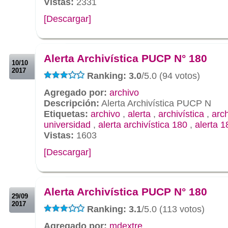
Vistas:
2331
[Descargar]
.
.
Alerta Archivística PUCP N° 180
10/10
2017
Ranking: 3.0
/5.0 (94 votos)
Agregado por:
archivo
Descripción:
Alerta Archivística PUCP N
Etiquetas:
archivo
,
alerta
,
archivística
,
arc
universidad
,
alerta archivística 180
,
alerta 1
Vistas:
1603
[Descargar]
.
.
Alerta Archivística PUCP N° 180
29/09
2017
Ranking: 3.1
/5.0 (113 votos)
Agregado por:
mdextre