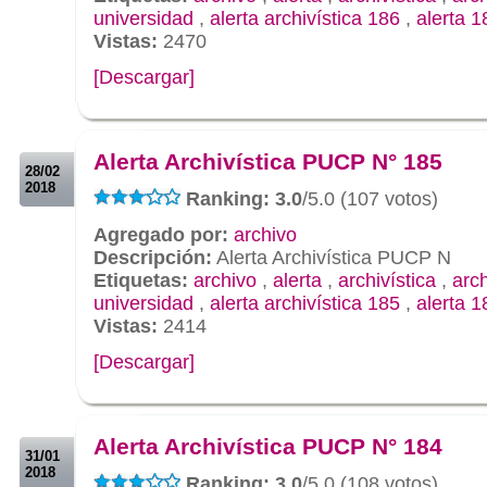
universidad
,
alerta archivística 186
,
alerta 1
Vistas:
2470
[Descargar]
.
.
Alerta Archivística PUCP N° 185
28/02
2018
Ranking: 3.0
/5.0 (107 votos)
Agregado por:
archivo
Descripción:
Alerta Archivística PUCP N
Etiquetas:
archivo
,
alerta
,
archivística
,
arc
universidad
,
alerta archivística 185
,
alerta 1
Vistas:
2414
[Descargar]
.
.
Alerta Archivística PUCP N° 184
31/01
2018
Ranking: 3.0
/5.0 (108 votos)