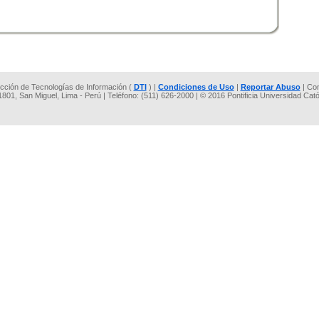
rección de Tecnologías de Información (
DTI
) |
Condiciones de Uso
|
Reportar Abuso
| Co
 1801, San Miguel, Lima - Perú | Teléfono: (511) 626-2000 | © 2016 Pontificia Universidad Cat