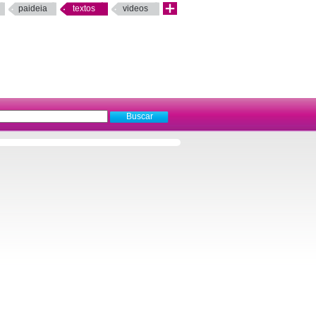
paideia
textos
videos