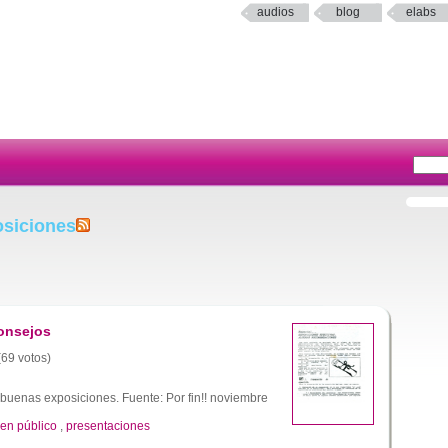
audios
blog
elabs
osiciones
consejos
(69 votos)
buenas exposiciones. Fuente: Por fin!! noviembre
 en público
,
presentaciones