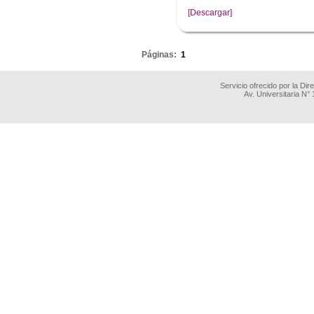
[Descargar]
.
Páginas:
1
Servicio ofrecido por la Di
Av. Universitaria N°