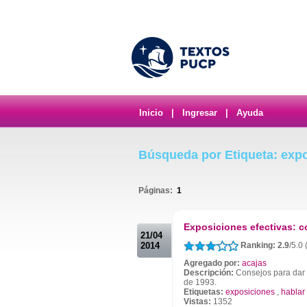
Inicio
|
Ingresar
|
Ayuda
Búsqueda por Etiqueta: exp
Páginas:
1
.
Exposiciones efectivas: 
21/04
2014
Ranking: 2.9
/5.0 
Agregado por:
acajas
Descripción:
Consejos para dar 
de 1993.
Etiquetas:
exposiciones
,
hablar
Vistas:
1352