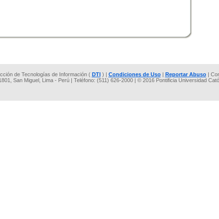
rección de Tecnologías de Información (
DTI
) |
Condiciones de Uso
|
Reportar Abuso
| Co
 1801, San Miguel, Lima - Perú | Teléfono: (511) 626-2000 | © 2016 Pontificia Universidad Cat