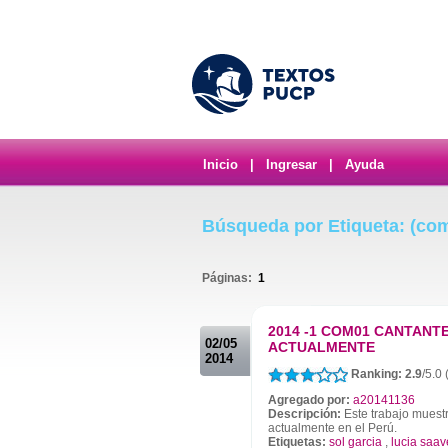
Inicio
|
Ingresar
|
Ayuda
Búsqueda por Etiqueta: (co
Páginas:
1
.
2014 -1 COM01 CANTANT
02/05
ACTUALMENTE
2014
Ranking: 2.9
/5.0 
Agregado por:
a20141136
Descripción:
Este trabajo muest
actualmente en el Perú.
Etiquetas:
sol garcia
,
lucia saa