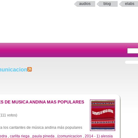
audios
blog
elabs
municacion
ES DE MUSICA ANDINA MAS POPULARES
(111 votos)
ra los cantantes de música andina más populares
vedra
,
carlita riega
,
paula pineda
,
(comunicacion
,
2014 - 1) alessia