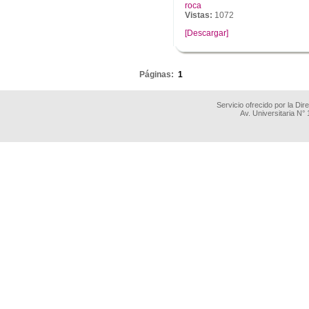
roca
Vistas:
1072
[Descargar]
.
Páginas:
1
Servicio ofrecido por la Di
Av. Universitaria N°