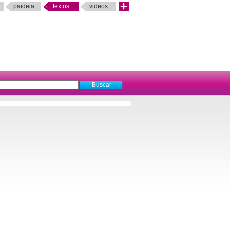
paideia
textos
videos