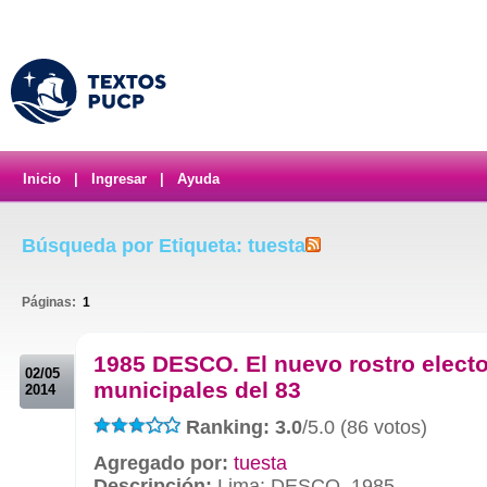
Inicio
|
Ingresar
|
Ayuda
Búsqueda por Etiqueta: tuesta
Páginas:
1
.
1985 DESCO. El nuevo rostro electo
02/05
municipales del 83
2014
Ranking: 3.0
/5.0 (86 votos)
Agregado por:
tuesta
Descripción:
Lima: DESCO, 1985.