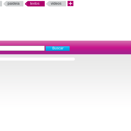
paideia
textos
videos