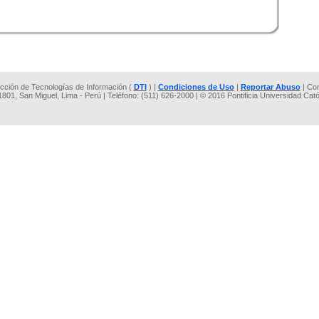
rección de Tecnologías de Información (
DTI
) |
Condiciones de Uso
|
Reportar Abuso
| Co
 1801, San Miguel, Lima - Perú | Teléfono: (511) 626-2000 | © 2016 Pontificia Universidad Cat