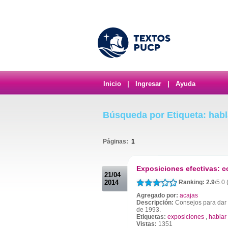
Inicio
|
Ingresar
|
Ayuda
Búsqueda por Etiqueta: habl
Páginas:
1
.
Exposiciones efectivas: 
21/04
2014
Ranking: 2.9
/5.0 
Agregado por:
acajas
Descripción:
Consejos para dar 
de 1993.
Etiquetas:
exposiciones
,
hablar
Vistas:
1351