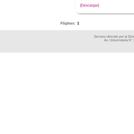
[Descargar]
.
Páginas:
1
Servicio ofrecido por la Di
Av. Universitaria N°