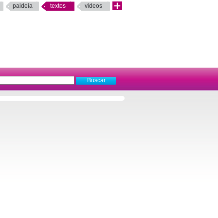
paideia
textos
videos