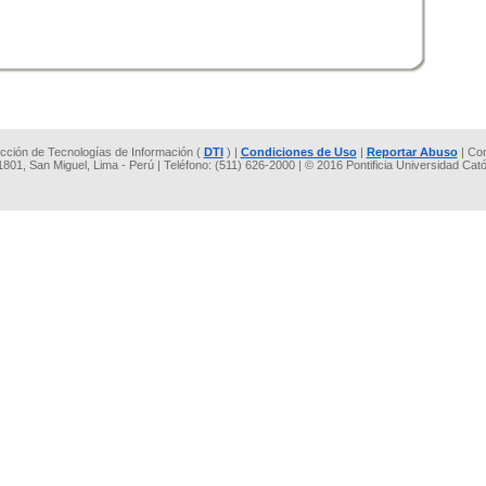
rección de Tecnologías de Información (
DTI
) |
Condiciones de Uso
|
Reportar Abuso
| Co
 1801, San Miguel, Lima - Perú | Teléfono: (511) 626-2000 | © 2016 Pontificia Universidad Cat