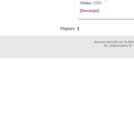
Vistas:
1552
[Descargar]
.
Páginas:
1
Servicio ofrecido por la Di
Av. Universitaria N°