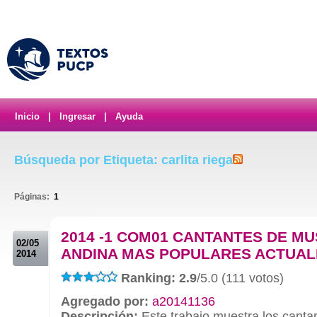
Inicio
|
Ingresar
|
Ayuda
Búsqueda por Etiqueta: carlita riega
Páginas:
1
.
2014 -1 COM01 CANTANTES DE MU
02/05
ANDINA MAS POPULARES ACTUA
2014
Ranking: 2.9
/5.0 (111 votos)
Agregado por:
a20141136
Descripción:
Este trabajo muestra los canta