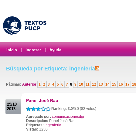
Inicio
|
Ingresar
|
Ayuda
Búsqueda por Etiqueta: ingenieria
Páginas:
Anterior
1
2
3
4
5
6
7
8
9
10
11
12
13
14
15
16
17
1
.
Panel José Rau
25/10
2013
Ranking: 3.0
/5.0 (82 votos)
Agregado por:
comunicacionesdgi
Descripción:
Panel José Rau
Etiquetas:
ingenieria
Vistas:
1250