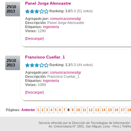
Panel Jorge Alencastre
25/10
2013
Ranking: 3.0
/5.0 (51 votos)
Agregado por:
comunicacionesdgi
Descripción:
Panel Jorge Alencastre
Etiquetas:
ingenieria
Vistas:
1290
[Descargar]
.
.
Francisco Cuellar_1
25/10
2013
Ranking: 3.3
/5.0 (44 votos)
Agregado por:
comunicacionesdgi
Descripción:
Francisco Cuellar_1
Etiquetas:
ingenieria
Vistas:
1089
[Descargar]
.
Páginas:
Anterior
1
2
3
4
5
6
7
8
9
10
11
12
13
14
15
16
17
1
Servicio ofrecido por la Dirección de Tecnologías de Información
Av. Universitaria N° 1801, San Miguel, Lima - Perú | Teléf