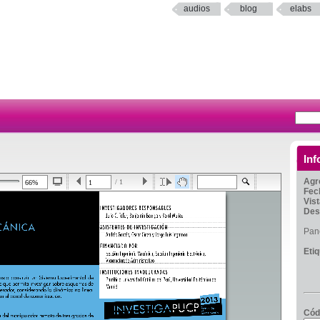
audios
blog
elabs
Inf
Agr
/ 1
Fec
Vis
Des
Pane
Eti
Cód