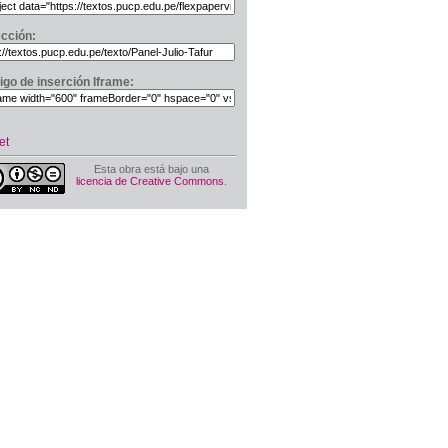
ección:
igo de inserción Iframe:
et
Esta obra está bajo una
licencia de Creative Commons
.