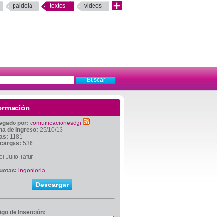
paideia
textos
videos
ormación
egado por:
comunicacionesdgi
ha de Ingreso:
25/10/13
tas:
1181
cargas:
536
l Julio Tafur
quetas:
ingenieria
Descargar
igo de Inserción: