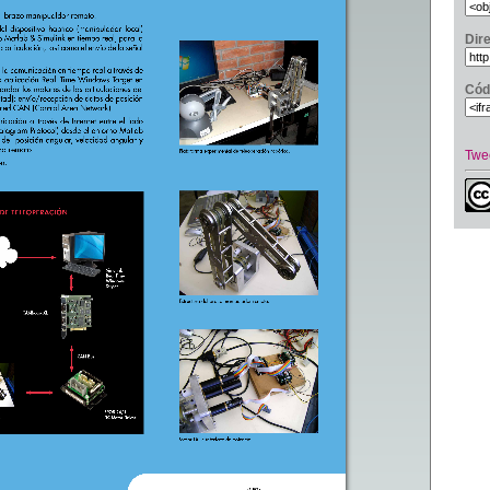
Dir
Cód
Twe