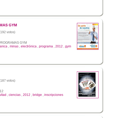
MAS GYM
 (192 votos)
PROGRAMAS GYM
anica
,
minas
,
electrónica
,
programa
,
2012
,
gym
 (187 votos)
012
ultad
,
ciencias
,
2012
,
bridge
,
inscripciones