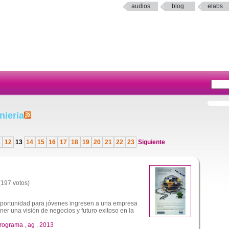
audios
blog
elabs
nieria
1
12
13
14
15
16
17
18
19
20
21
22
23
Siguiente
 (197 votos)
portunidad para jóvenes ingresen a una empresa
ener una visión de negocios y futuro exitoso en la
rograma
,
ag
,
2013