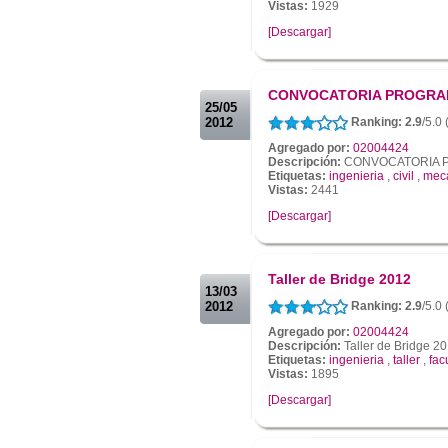
Vistas:
1929
[Descargar]
.
.
CONVOCATORIA PROGRA
25/05
2012
Ranking: 2.9
/5.0
Agregado por:
02004424
Descripción:
CONVOCATORIA 
Etiquetas:
ingenieria
,
civil
,
mec
Vistas:
2441
[Descargar]
.
.
Taller de Bridge 2012
13/03
2012
Ranking: 2.9
/5.0
Agregado por:
02004424
Descripción:
Taller de Bridge 2
Etiquetas:
ingenieria
,
taller
,
fac
Vistas:
1895
[Descargar]
.
.