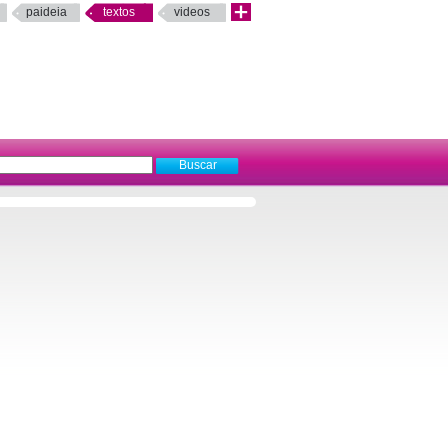
paideia
textos
videos