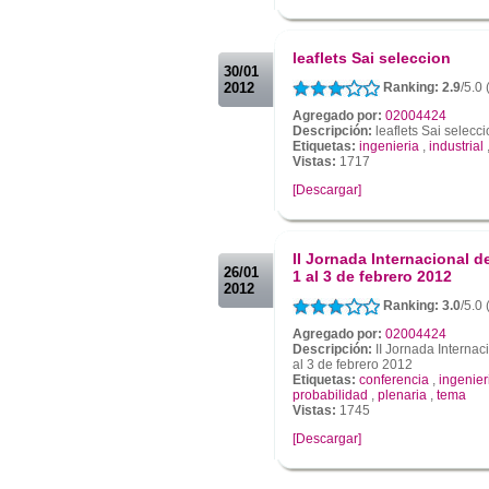
.
.
leaflets Sai seleccion
30/01
2012
Ranking: 2.9
/5.0
Agregado por:
02004424
Descripción:
leaflets Sai selecc
Etiquetas:
ingenieria
,
industrial
Vistas:
1717
[Descargar]
.
.
II Jornada Internacional d
26/01
1 al 3 de febrero 2012
2012
Ranking: 3.0
/5.0
Agregado por:
02004424
Descripción:
II Jornada Internaci
al 3 de febrero 2012
Etiquetas:
conferencia
,
ingenier
probabilidad
,
plenaria
,
tema
Vistas:
1745
[Descargar]
.