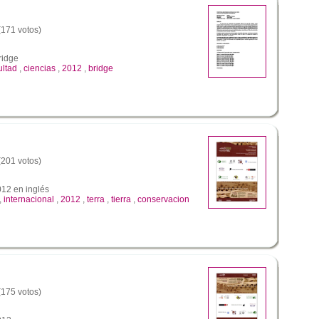
 (171 votos)
ridge
ultad
,
ciencias
,
2012
,
bridge
 (201 votos)
012 en inglés
,
internacional
,
2012
,
terra
,
tierra
,
conservacion
 (175 votos)