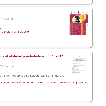
 (182 votos)
ion
,
leaflets
,
sai
,
seleccion
e probabilidad y estadística II JIPE 2012
 (177 votos)
onal de Probabilidad y Estadística (II JIPE) del 1ro
ia
,
internacional
,
alumno
,
inscripción
,
curso
,
estadistica
,
jornada
,