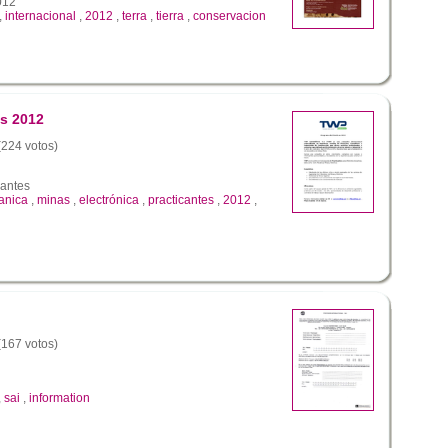
012
,
internacional
,
2012
,
terra
,
tierra
,
conservacion
s 2012
 (224 votos)
cantes
anica
,
minas
,
electrónica
,
practicantes
,
2012
,
 (167 votos)
,
sai
,
information