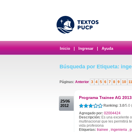
Inicio
|
Ingresar
|
Ayuda
Búsqueda por Etiqueta: inge
Páginas:
Anterior
3
4
5
6
7
8
9
10
1
.
Programa Trainee AG 2013
25/06
2012
Ranking: 3.0
/5.0
Agregado por:
02004424
Descripción:
Es una excelente o
multinacional que les permitirá t
vida profesiona
Etiquetas:
trainee
,
ingenieria
,
p