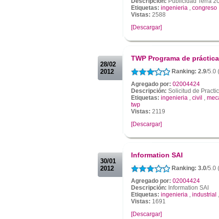
Descripción:
Publicidad Terra 2
Etiquetas:
ingenieria
,
congreso
Vistas:
2588
[Descargar]
.
.
TWP Programa de práctica
28/02
2012
Ranking: 2.9
/5.0
Agregado por:
02004424
Descripción:
Solicitud de Practi
Etiquetas:
ingenieria
,
civil
,
mec
twp
Vistas:
2119
[Descargar]
.
.
Information SAI
30/01
2012
Ranking: 3.0
/5.0
Agregado por:
02004424
Descripción:
Information SAI
Etiquetas:
ingenieria
,
industrial
Vistas:
1691
[Descargar]