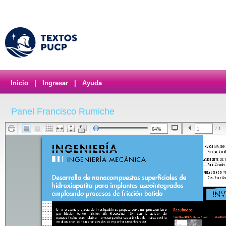
Inicio
|
Ingresar
|
Ayuda
Panel Francisco Rumiche
/ 1