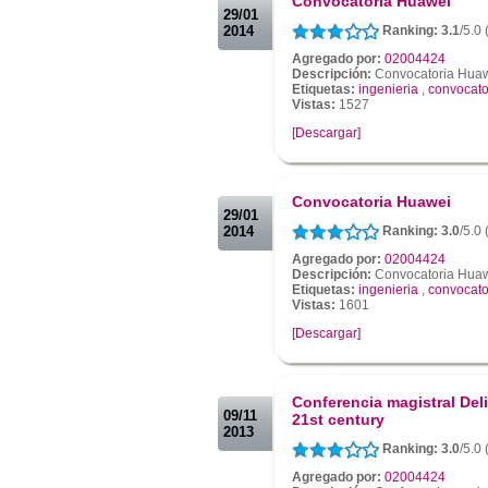
Convocatoria Huawei
29/01
2014
Ranking: 3.1
/5.0 
Agregado por:
02004424
Descripción:
Convocatoria Hua
Etiquetas:
ingenieria
,
convocato
Vistas:
1527
[Descargar]
.
.
Convocatoria Huawei
29/01
2014
Ranking: 3.0
/5.0 
Agregado por:
02004424
Descripción:
Convocatoria Hua
Etiquetas:
ingenieria
,
convocato
Vistas:
1601
[Descargar]
.
.
Conferencia magistral Del
09/11
21st century
2013
Ranking: 3.0
/5.0
Agregado por:
02004424