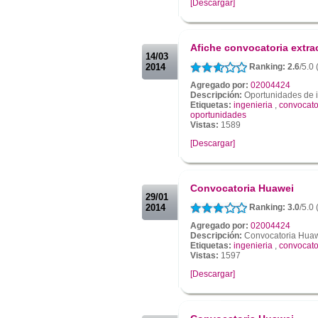
[Descargar]
.
.
Afiche convocatoria extra
14/03
2014
Ranking: 2.6
/5.0 
Agregado por:
02004424
Descripción:
Oportunidades de i
Etiquetas:
ingenieria
,
convocato
oportunidades
Vistas:
1589
[Descargar]
.
.
Convocatoria Huawei
29/01
2014
Ranking: 3.0
/5.0 
Agregado por:
02004424
Descripción:
Convocatoria Hua
Etiquetas:
ingenieria
,
convocato
Vistas:
1597
[Descargar]
.
.