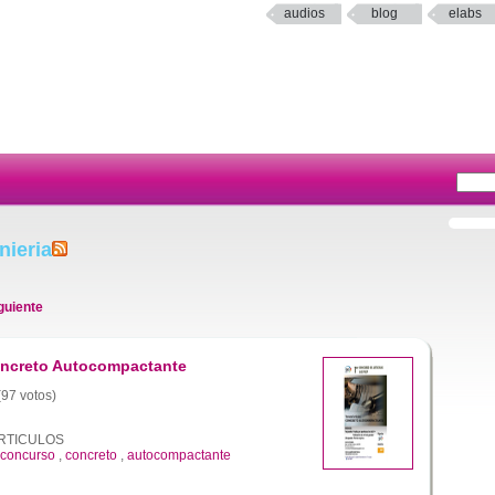
audios
blog
elabs
nieria
guiente
oncreto Autocompactante
(97 votos)
RTICULOS
concurso
,
concreto
,
autocompactante