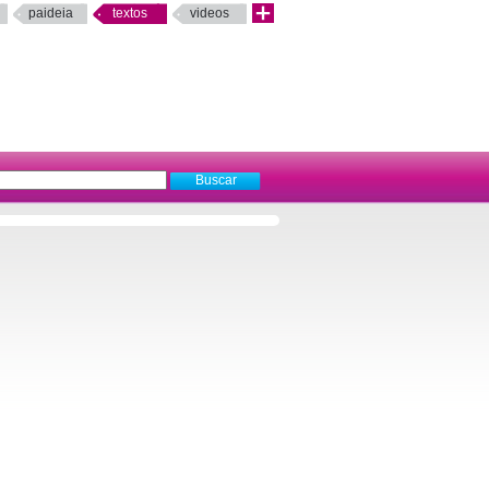
paideia
textos
videos