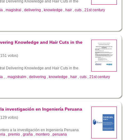
ral Delivering Knowledge and Hair Cuts in the
ia
,
magistral
,
delivering
,
knowledge
,
hair
,
cuts
,
21st century
ivering Knowledge and Hair Cuts in the
 (151 votos)
ral Delivering Knowledge and Hair Cuts in the
ia
,
,
magistralm
,
delivering
,
knowledge
,
hair
,
cuts
,
21st century
la investigación en Ingeniería Peruana
 (129 votos)
tero a la investigación en Ingeniería Peruana
eria
,
premio
,
graña
,
montero
,
peruana