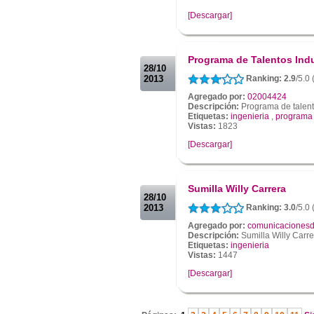
[Descargar]
.
.
Programa de Talentos Ind
28/10
2013
Ranking: 2.9
/5.0 
Agregado por:
02004424
Descripción:
Programa de talent
Etiquetas:
ingenieria
,
programa
Vistas:
1823
[Descargar]
.
.
Sumilla Willy Carrera
28/10
2013
Ranking: 3.0
/5.0 
Agregado por:
comunicacionesd
Descripción:
Sumilla Willy Carre
Etiquetas:
ingenieria
Vistas:
1447
[Descargar]
.