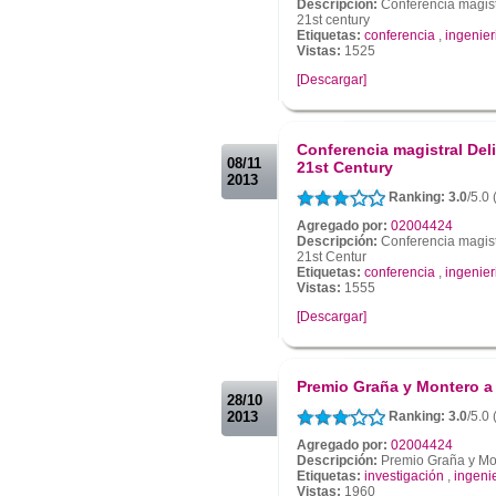
Descripción:
Conferencia magist
21st century
Etiquetas:
conferencia
,
ingenier
Vistas:
1525
[Descargar]
.
.
Conferencia magistral Del
08/11
21st Century
2013
Ranking: 3.0
/5.0
Agregado por:
02004424
Descripción:
Conferencia magist
21st Centur
Etiquetas:
conferencia
,
ingenier
Vistas:
1555
[Descargar]
.
.
Premio Graña y Montero a 
28/10
2013
Ranking: 3.0
/5.0
Agregado por:
02004424
Descripción:
Premio Graña y Mon
Etiquetas:
investigación
,
ingeni
Vistas:
1960