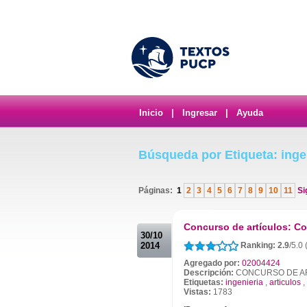
Inicio
|
Ingresar
|
Ayuda
Búsqueda por Etiqueta: inge
Páginas:
1
2
3
4
5
6
7
8
9
10
11
Si
.
Concurso de artículos: C
30/10
2014
Ranking: 2.9
/5.0 
Agregado por:
02004424
Descripción:
CONCURSO DE A
Etiquetas:
ingenieria
,
articulos
,
Vistas:
1783