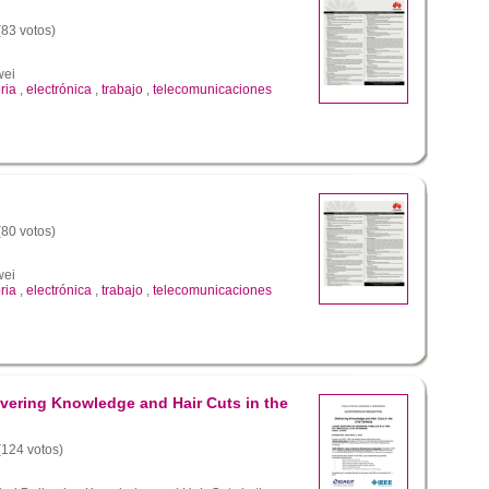
(83 votos)
wei
ria
,
electrónica
,
trabajo
,
telecomunicaciones
(80 votos)
wei
ria
,
electrónica
,
trabajo
,
telecomunicaciones
ivering Knowledge and Hair Cuts in the
 (124 votos)