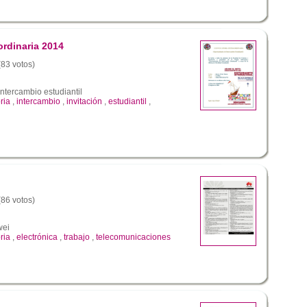
ordinaria 2014
(83 votos)
ntercambio estudiantil
ria
,
intercambio
,
invitación
,
estudiantil
,
(86 votos)
wei
ria
,
electrónica
,
trabajo
,
telecomunicaciones