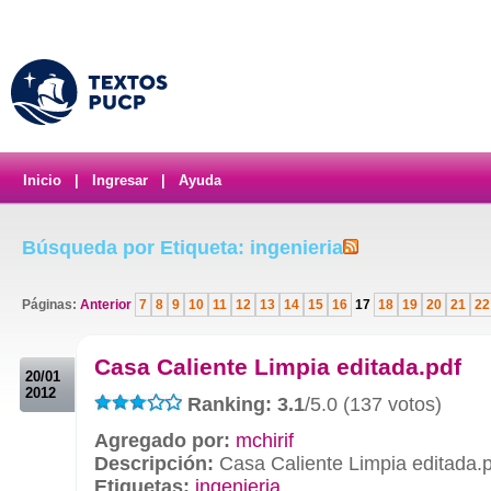
Inicio
|
Ingresar
|
Ayuda
Búsqueda por Etiqueta: ingenieria
Páginas:
Anterior
7
8
9
10
11
12
13
14
15
16
17
18
19
20
21
22
.
Casa Caliente Limpia editada.pdf
20/01
2012
Ranking: 3.1
/5.0 (137 votos)
Agregado por:
mchirif
Descripción:
Casa Caliente Limpia editada.
Etiquetas:
ingenieria