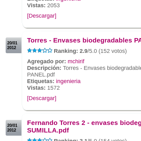
Vistas:
2053
[Descargar]
.
.
Torres - Envases biodegradables P
20/01
2012
Ranking: 2.9
/5.0 (152 votos)
Agregado por:
mchirif
Descripción:
Torres - Envases biodegradabl
PANEL.pdf
Etiquetas:
ingenieria
Vistas:
1572
[Descargar]
.
.
Fernando Torres 2 - envases biode
20/01
SUMILLA.pdf
2012
Ranking: 3.1
/5.0 (154 votos)