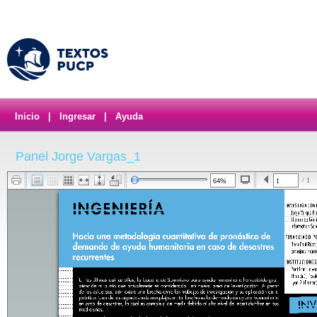
Inicio
|
Ingresar
|
Ayuda
Panel Jorge Vargas_1
/ 1