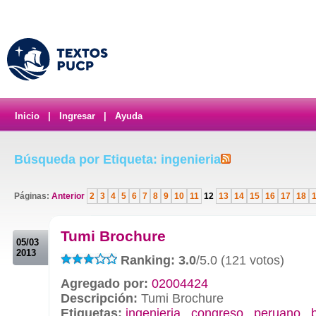
Inicio
|
Ingresar
|
Ayuda
Búsqueda por Etiqueta: ingenieria
Páginas:
Anterior
2
3
4
5
6
7
8
9
10
11
12
13
14
15
16
17
18
.
Tumi Brochure
05/03
2013
Ranking: 3.0
/5.0 (121 votos)
Agregado por:
02004424
Descripción:
Tumi Brochure
Etiquetas:
ingenieria
,
congreso
,
peruano
,