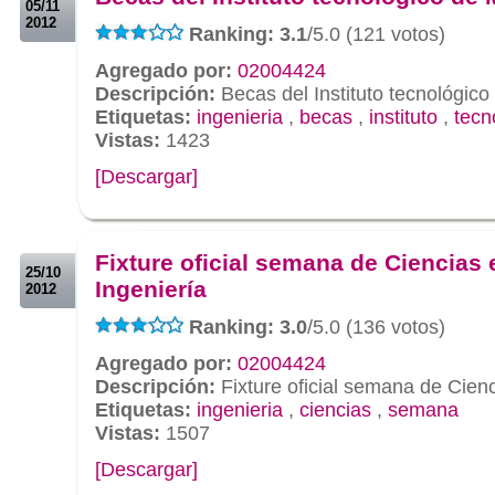
05/11
2012
Ranking: 3.1
/5.0 (121 votos)
Agregado por:
02004424
Descripción:
Becas del Instituto tecnológic
Etiquetas:
ingenieria
,
becas
,
instituto
,
tecn
Vistas:
1423
[Descargar]
.
.
Fixture oficial semana de Ciencias 
25/10
Ingeniería
2012
Ranking: 3.0
/5.0 (136 votos)
Agregado por:
02004424
Descripción:
Fixture oficial semana de Cienc
Etiquetas:
ingenieria
,
ciencias
,
semana
Vistas:
1507
[Descargar]