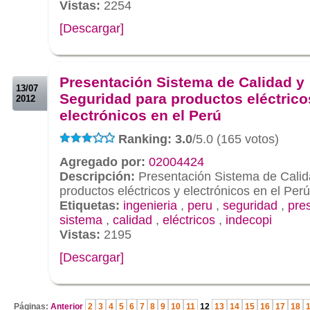
Vistas:
2254
[Descargar]
.
.
Presentación Sistema de Calidad y
13/07
Seguridad para productos eléctrico
2012
electrónicos en el Perú
Ranking: 3.0
/5.0 (165 votos)
Agregado por:
02004424
Descripción:
Presentación Sistema de Calid
productos eléctricos y electrónicos en el Perú
Etiquetas:
ingenieria
,
peru
,
seguridad
,
pre
sistema
,
calidad
,
eléctricos
,
indecopi
Vistas:
2195
[Descargar]
.
Páginas:
Anterior
2
3
4
5
6
7
8
9
10
11
12
13
14
15
16
17
18