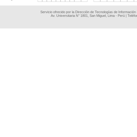
Servicio ofrecido por la Dirección de Tecnologías de Información
Av. Universitaria N° 1801, San Miguel, Lima - Perú | Teléf