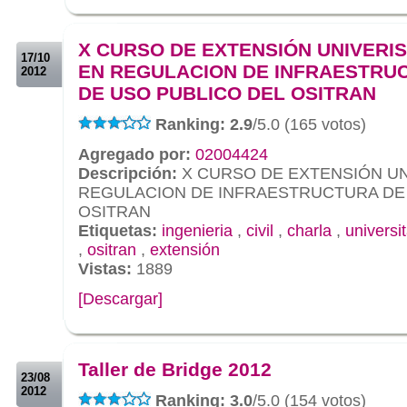
.
.
X CURSO DE EXTENSIÓN UNIVERIS
17/10
EN REGULACION DE INFRAESTRU
2012
DE USO PUBLICO DEL OSITRAN
Ranking: 2.9
/5.0 (165 votos)
Agregado por:
02004424
Descripción:
X CURSO DE EXTENSIÓN UN
REGULACION DE INFRAESTRUCTURA DE
OSITRAN
Etiquetas:
ingenieria
,
civil
,
charla
,
universit
,
ositran
,
extensión
Vistas:
1889
[Descargar]
.
.
Taller de Bridge 2012
23/08
2012
Ranking: 3.0
/5.0 (154 votos)