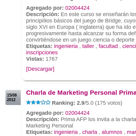
Agregado por:
02004424
Descripción:
En este curso se enseñarán lo
principi9os básicos del juego de Bridge, cuy
siglo XVI en Europa ( Inglaterra) que ha ido
progresivamente hasta alcanzar su forma defi
convirtiéndose en un juego ciencia o deporte d
Etiquetas:
ingenieria
,
taller
,
facultad
,
cienc
inscripciones
Vistas:
1767
[Descargar]
.
.
Charla de Marketing Personal Prim
15/08
2012
Ranking: 2.9
/5.0 (175 votos)
Agregado por:
02004424
Descripción:
Prima AFP los invita a la charl
Marketing Personal
Etiquetas:
ingenieria
,
charla
,
alumnos
,
mar