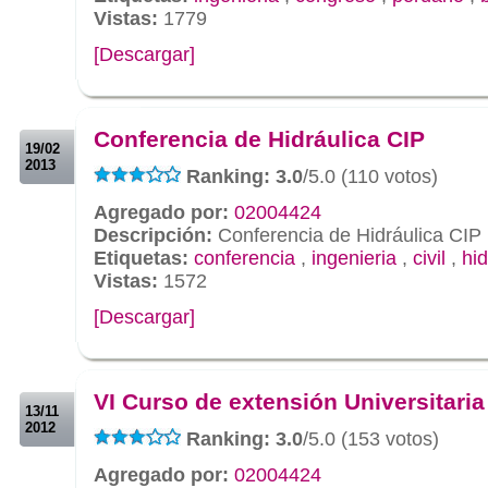
Vistas:
1779
[Descargar]
.
.
Conferencia de Hidráulica CIP
19/02
2013
Ranking: 3.0
/5.0 (110 votos)
Agregado por:
02004424
Descripción:
Conferencia de Hidráulica CIP
Etiquetas:
conferencia
,
ingenieria
,
civil
,
hid
Vistas:
1572
[Descargar]
.
.
VI Curso de extensión Universitaria
13/11
2012
Ranking: 3.0
/5.0 (153 votos)
Agregado por:
02004424