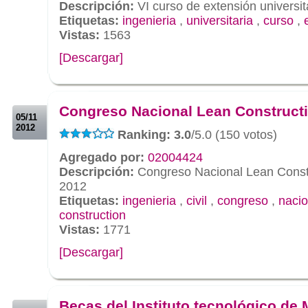
Descripción:
VI curso de extensión universit
Etiquetas:
ingenieria
,
universitaria
,
curso
,
Vistas:
1563
[Descargar]
.
.
Congreso Nacional Lean Construct
05/11
2012
Ranking: 3.0
/5.0 (150 votos)
Agregado por:
02004424
Descripción:
Congreso Nacional Lean Const
2012
Etiquetas:
ingenieria
,
civil
,
congreso
,
nacio
construction
Vistas:
1771
[Descargar]
.
.
Becas del Instituto tecnológico de