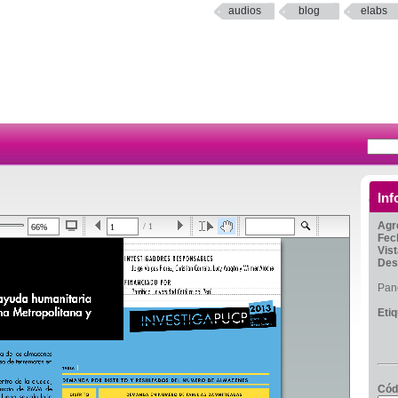
audios
blog
elabs
Inf
Agr
/ 1
Fec
Vis
Des
Pan
Eti
Cód