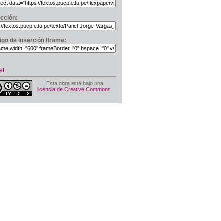
ección:
igo de inserción Iframe:
et
Esta obra está bajo una
licencia de Creative Commons
.