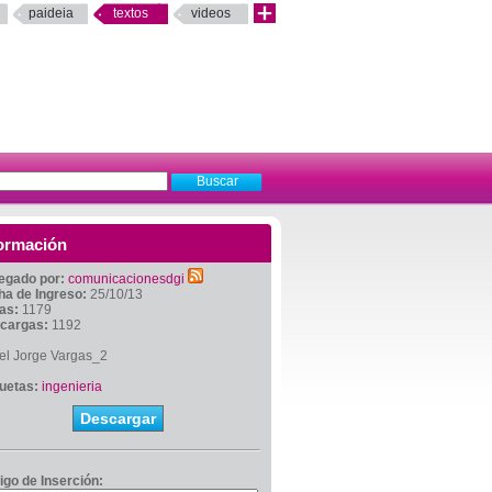
paideia
textos
videos
ormación
egado por:
comunicacionesdgi
ha de Ingreso:
25/10/13
tas:
1179
cargas:
1192
el Jorge Vargas_2
quetas:
ingenieria
Descargar
igo de Inserción: