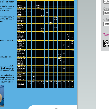
Dir
Cód
Twe