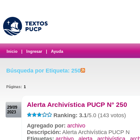
Inicio
|
Ingresar
|
Ayuda
Búsqueda por Etiqueta: 250
Páginas:
1
.
Alerta Archivística PUCP N° 250
29/09
2023
Ranking: 3.1
/5.0 (143 votos)
Agregado por:
archivo
Descripción:
Alerta Archivística PUCP N
Etiquetas:
archivo
,
alerta
,
archivística
,
arc