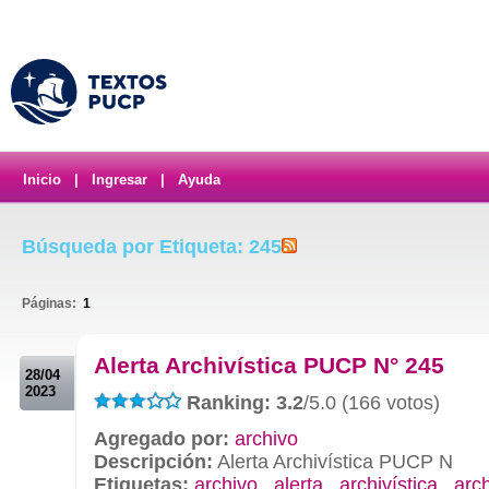
Inicio
|
Ingresar
|
Ayuda
Búsqueda por Etiqueta: 245
Páginas:
1
.
Alerta Archivística PUCP N° 245
28/04
2023
Ranking: 3.2
/5.0 (166 votos)
Agregado por:
archivo
Descripción:
Alerta Archivística PUCP N
Etiquetas:
archivo
,
alerta
,
archivística
,
arc