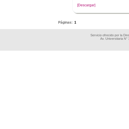
[Descargar]
.
Páginas:
1
Servicio ofrecido por la Di
Av. Universitaria N°