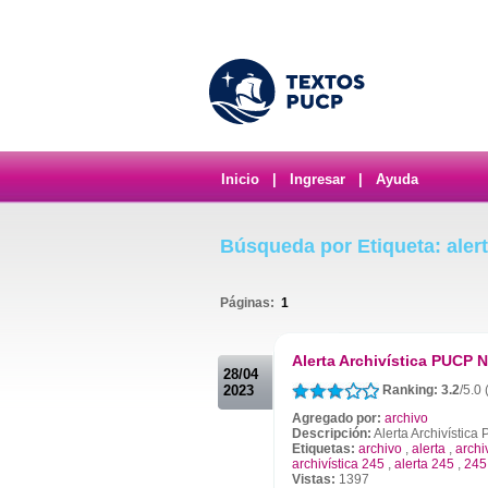
Inicio
|
Ingresar
|
Ayuda
Búsqueda por Etiqueta: alert
Páginas:
1
.
Alerta Archivística PUCP N
28/04
2023
Ranking: 3.2
/5.0
Agregado por:
archivo
Descripción:
Alerta Archivístic
Etiquetas:
archivo
,
alerta
,
archi
archivística 245
,
alerta 245
,
245
Vistas:
1397