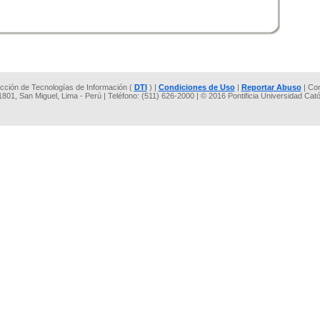
rección de Tecnologías de Información (
DTI
) |
Condiciones de Uso
|
Reportar Abuso
| Co
 1801, San Miguel, Lima - Perú | Teléfono: (511) 626-2000 | © 2016 Pontificia Universidad Cat