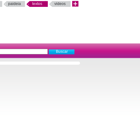
paideia
textos
videos