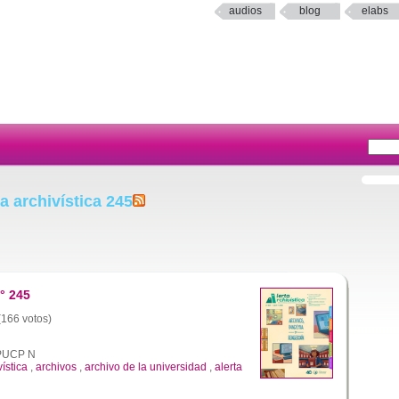
audios
blog
elabs
a archivística 245
° 245
 (166 votos)
a PUCP N
vística
,
archivos
,
archivo de la universidad
,
alerta