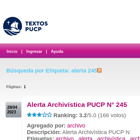
Inicio
|
Ingresar
|
Ayuda
Búsqueda por Etiqueta: alerta 245
Páginas:
1
.
Alerta Archivística PUCP N° 245
28/04
2023
Ranking: 3.2
/5.0 (166 votos)
Agregado por:
archivo
Descripción:
Alerta Archivística PUCP N
Etiquetas:
archivo
,
alerta
,
archivística
,
arc