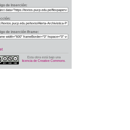
igo de Inserción:
ección:
igo de inserción Iframe:
et
Esta obra está bajo una
licencia de Creative Commons
.