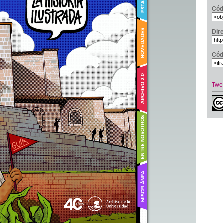
Cód
Dir
Cód
Twe