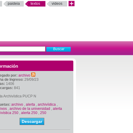
paideia
textos
videos
ormación
egado por:
archivo
ha de Ingreso:
29/09/23
tas:
1406
cargas:
841
ta Archivística PUCP N
quetas:
archivo
,
alerta
,
archivística
,
ivos
,
archivo de la universidad
,
alerta
ivística 250
,
alerta 250
,
250
Descargar