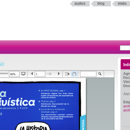
audios
blog
elabs
50
Inf
Agr
/ 33
Fec
Vis
Des
Aler
Eti
arch
arch