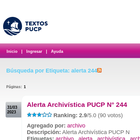
Inicio
|
Ingresar
|
Ayuda
Búsqueda por Etiqueta: alerta 244
Páginas:
1
.
Alerta Archivística PUCP N° 244
31/03
2023
Ranking: 2.9
/5.0 (90 votos)
Agregado por:
archivo
Descripción:
Alerta Archivística PUCP N
Etiquetas:
archivo
,
alerta
,
archivística
,
arc