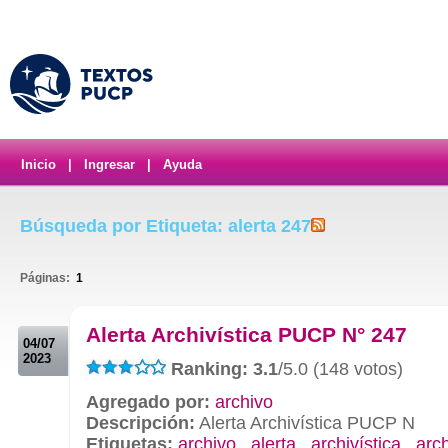
Inicio
|
Ingresar
|
Ayuda
Búsqueda por Etiqueta: alerta 247
Páginas:
1
.
Alerta Archivística PUCP N° 247
04/07
2023
Ranking: 3.1
/5.0 (148 votos)
Agregado por:
archivo
Descripción:
Alerta Archivística PUCP N
Etiquetas:
archivo
,
alerta
,
archivística
,
arc