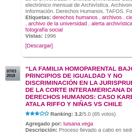
electrónico mensual de Archivística. Archivo
Información. Derechos Humanos. TAFOS. Fot
Etiquetas:
derechos humanos
,
archivos
,
ci
,
archivo de la universidad
,
alerta archivístic
fotografía social
Vistas:
1996
[Descargar]
.
.
“LA FAMILIA HOMOPARENTAL BAJ
07/03
PRINCIPIOS DE IGUALDAD Y NO
2018
DISCRIMINACIÓN EN LA JURISPRU
DE LA CORTE INTERAMERICANA D
DERECHOS HUMANOS: CASO KAR
ATALA RIFFO Y NIÑAS VS CHILE
Ranking: 3.2
/5.0 (85 votos)
Agregado por:
luisana.vega
Descripción:
Proceso llevado a cabo en sede