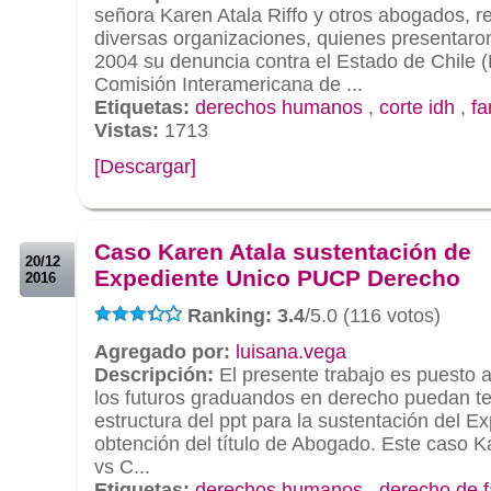
señora Karen Atala Riffo y otros abogados, r
diversas organizaciones, quienes presentaro
2004 su denuncia contra el Estado de Chile (
Comisión Interamericana de ...
Etiquetas:
derechos humanos
,
corte idh
,
fa
Vistas:
1713
[Descargar]
.
.
Caso Karen Atala sustentación de
20/12
Expediente Unico PUCP Derecho
2016
Ranking: 3.4
/5.0 (116 votos)
Agregado por:
luisana.vega
Descripción:
El presente trabajo es puesto a
los futuros graduandos en derecho puedan te
estructura del ppt para la sustentación del E
obtención del título de Abogado. Este caso Ka
vs C...
Etiquetas:
derechos humanos
,
derecho de f