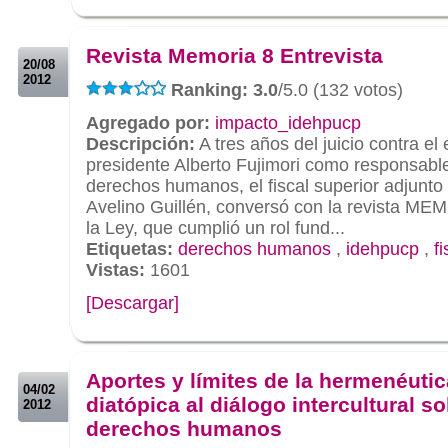
.
.
Revista Memoria 8 Entrevista
20/08
2012
Ranking: 3.0
/5.0 (132 votos)
Agregado por:
impacto_idehpucp
Descripción:
A tres años del juicio contra el 
presidente Alberto Fujimori como responsable 
derechos humanos, el fiscal superior adjunto
Avelino Guillén, conversó con la revista ME
la Ley, que cumplió un rol fund...
Etiquetas:
derechos humanos
,
idehpucp
,
fi
Vistas:
1601
[Descargar]
.
.
Aportes y límites de la hermenéutic
04/02
diatópica al diálogo intercultural so
2012
derechos humanos