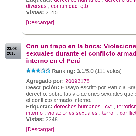
diversas
,
comunidad lgtb
Vistas:
2515
[Descargar]
.
.
Con un trapo en la boca: Violacion
23/06
sexuales durante el conflicto arma
2013
interno en el Perú
Ranking: 3.1
/5.0 (111 votos)
Agregado por:
20093178
Descripción:
Ensayo escrito por Patricia Bra
derecho, sobre las violaciones sexuales que
el conflicto armado interno.
Etiquetas:
derechos humanos
,
cvr
,
terrori
interno
,
violaciones sexuales
,
terror
,
confli
Vistas:
2248
[Descargar]