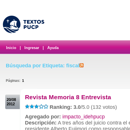
Inicio
|
Ingresar
|
Ayuda
Búsqueda por Etiqueta: fiscal
Páginas:
1
.
Revista Memoria 8 Entrevista
20/08
2012
Ranking: 3.0
/5.0 (132 votos)
Agregado por:
impacto_idehpucp
Descripción:
A tres años del juicio contra el 
presidente Alberto Fujimori como responsable 