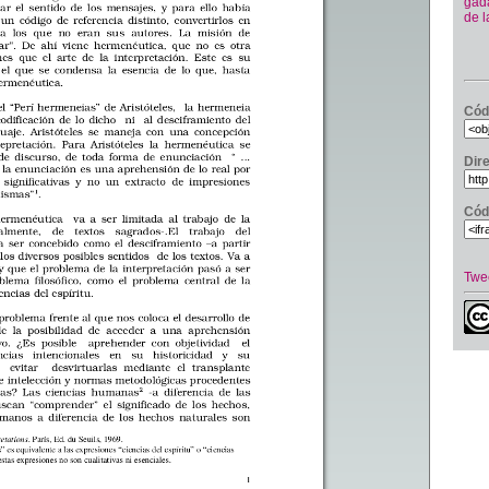
gad
de 
Cód
Dir
Cód
Twe