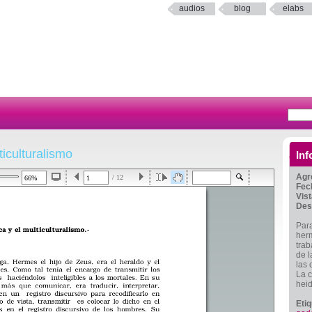
audios
blog
elabs
ticulturalismo
Inf
Agr
/ 12
Fec
Vis
Des
Para
herm
trab
de l
las 
La c
hei
Eti