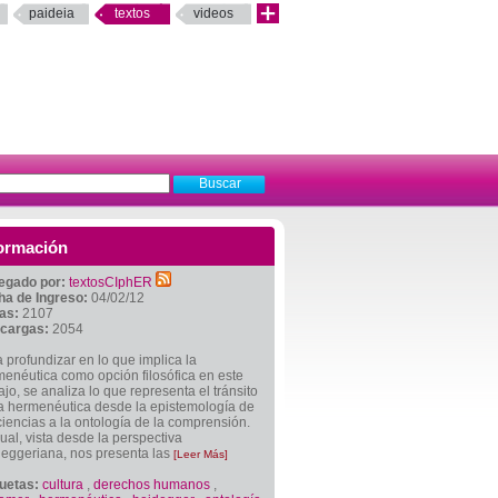
paideia
textos
videos
ormación
egado por:
textosCIphER
ha de Ingreso:
04/02/12
tas:
2107
cargas:
2054
 profundizar en lo que implica la
enéutica como opción filosófica en este
ajo, se analiza lo que representa el tránsito
a hermenéutica desde la epistemología de
ciencias a la ontología de la comprensión.
ual, vista desde la perspectiva
deggeriana, nos presenta las
[Leer Más]
quetas:
cultura
,
derechos humanos
,