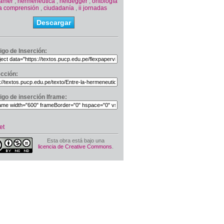
amer
,
hermenéutica
,
heidegger
,
ontología
la comprensión
,
ciudadanía
,
ii jornadas
Descargar
igo de Inserción:
ección:
igo de inserción Iframe:
et
Esta obra está bajo una
licencia de Creative Commons
.