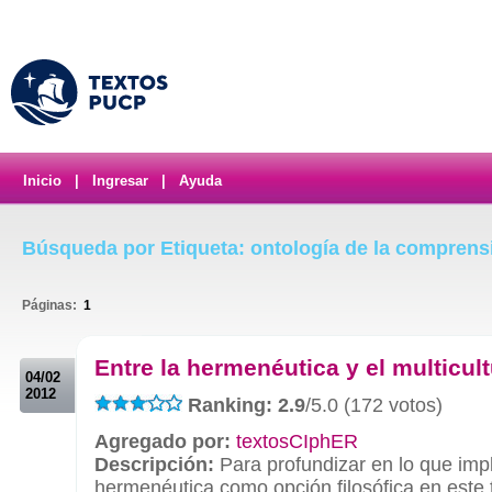
Inicio
|
Ingresar
|
Ayuda
Búsqueda por Etiqueta: ontología de la comprens
Páginas:
1
.
Entre la hermenéutica y el multicul
04/02
2012
Ranking: 2.9
/5.0 (172 votos)
Agregado por:
textosCIphER
Descripción:
Para profundizar en lo que impl
hermenéutica como opción filosófica en este t