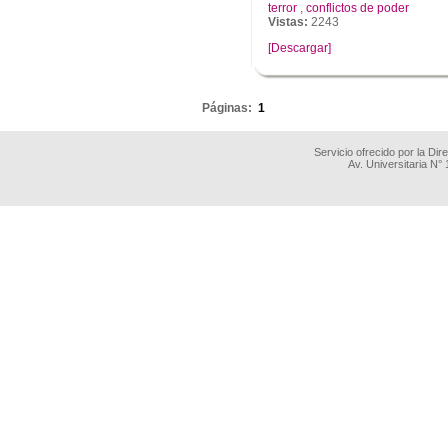
terror
,
conflictos de poder
Vistas:
2243
[Descargar]
.
Páginas:
1
Servicio ofrecido por la Di
Av. Universitaria N°