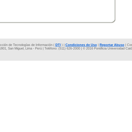
rección de Tecnologías de Información (
DTI
) |
Condiciones de Uso
|
Reportar Abuso
| Co
 1801, San Miguel, Lima - Perú | Teléfono: (511) 626-2000 | © 2016 Pontificia Universidad Cat