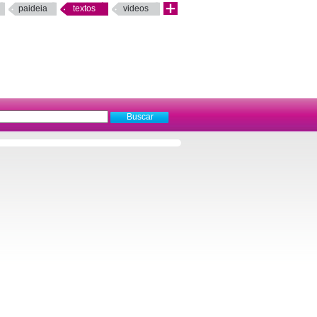
paideia
textos
videos