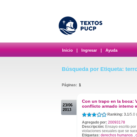
Inicio
|
Ingresar
|
Ayuda
Búsqueda por Etiqueta: terr
Páginas:
1
.
Con un trapo en la boca: 
23/06
conflicto armado interno e
2013
Ranking: 3.1
/5.0 
Agregado por:
20093178
Descripción:
Ensayo escrito por 
violaciones sexuales que se suce
Etiquetas:
derechos humanos
,