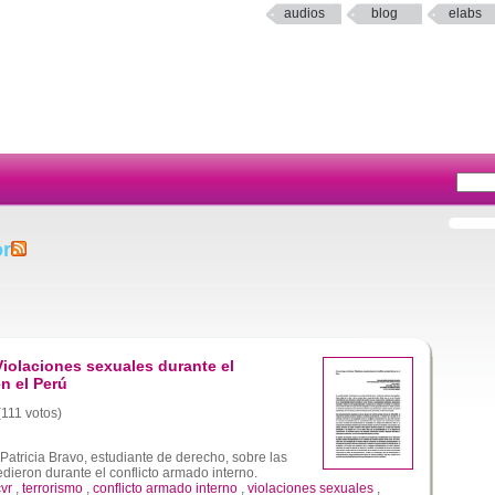
audios
blog
elabs
or
Violaciones sexuales durante el
n el Perú
(111 votos)
Patricia Bravo, estudiante de derecho, sobre las
dieron durante el conflicto armado interno.
cvr
,
terrorismo
,
conflicto armado interno
,
violaciones sexuales
,