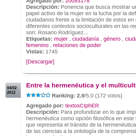
Agregado por:
20093178
Descripción:
Ponencia que busca mostrar un
papel activo de la mujer en la lucha por la d
ciudadanos frente a la limitación de estos en
diferentes contextos socioculturales en las r
son: Rosario Rodríguez...
Etiquetas:
mujer
,
ciudadanía
,
género
,
ciud
femenino
,
relaciones de poder
Vistas:
1745
[Descargar]
.
.
Entre la hermenéutica y el multicul
04/02
2012
Ranking: 2.9
/5.0 (172 votos)
Agregado por:
textosCIphER
Descripción:
Para profundizar en lo que impl
hermenéutica como opción filosófica en este t
que representa el tránsito de la hermenéutic
de las ciencias a la ontología de la comprens