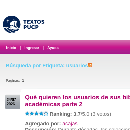
Inicio
|
Ingresar
|
Ayuda
Búsqueda por Etiqueta: usuarios
Páginas:
1
.
Qué quieren los usuarios de sus bi
24/07
académicas parte 2
2026
Ranking: 3.7
/5.0 (3 votos)
Agregado por:
acajas
Descripción:
Durante décadas, las coleccione