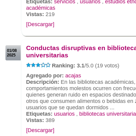
Etiquetas:
servicios
,
usuarios
,
estudios etn
académicas
Vistas:
219
[Descargar]
.
.
Conductas disruptivas en bibliotec
01/08
universitarias
2025
Ranking: 3.1
/5.0 (19 votos)
Agregado por:
acajas
Descripción:
En las bibliotecas académicas, 
comportamientos molestos ocurren con frecu
quienes generan ruido en espacios destinados
otros que consumen alimentos o bebidas en 
usuarios que se quedan dormidos ...
Etiquetas:
usuarios
,
bibliotecas universitari
Vistas:
389
[Descargar]