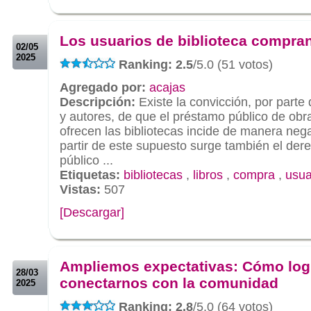
.
.
Los usuarios de biblioteca compran
02/05
2025
Ranking: 2.5
/5.0 (51 votos)
Agregado por:
acajas
Descripción:
Existe la convicción, por parte 
y autores, de que el préstamo público de obra
ofrecen las bibliotecas incide de manera nega
partir de este supuesto surge también el de
público ...
Etiquetas:
bibliotecas
,
libros
,
compra
,
usua
Vistas:
507
[Descargar]
.
.
Ampliemos expectativas: Cómo log
28/03
conectarnos con la comunidad
2025
Ranking: 2.8
/5.0 (64 votos)