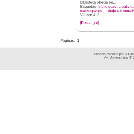
biblioteca ofrecía en...
Etiquetas:
bibliotecas
,
creativid
markespaces
,
trabajo colaborati
Vistas:
412
[Descargar]
.
Páginas:
1
Servicio ofrecido por la Di
Av. Universitaria N°