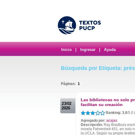
Inicio
|
Ingresar
|
Ayuda
Búsqueda por Etiqueta: pré
Páginas:
1
.
Las bibliotecas no solo p
23/02
facilitan su creación
2026
Ranking: 3.0
/5.0 
Agregado por:
acajas
Descripción:
Ray Bradbury escri
novela Fahrenheit 451, en solo n
la UCLA. Según su propio testimo