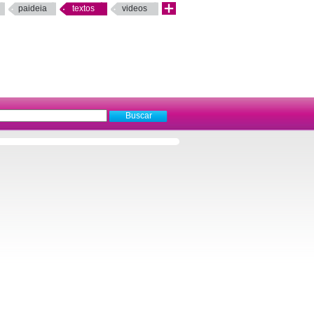
paideia
textos
videos