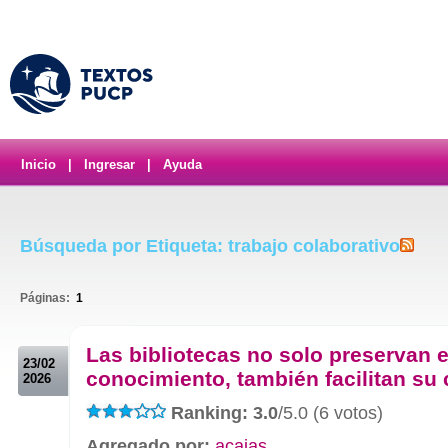
Inicio
|
Ingresar
|
Ayuda
Búsqueda por Etiqueta: trabajo colaborativo
Páginas:
1
.
Las bibliotecas no solo preservan e
23/02
conocimiento, también facilitan su
2026
Ranking: 3.0
/5.0 (6 votos)
Agregado por:
acajas