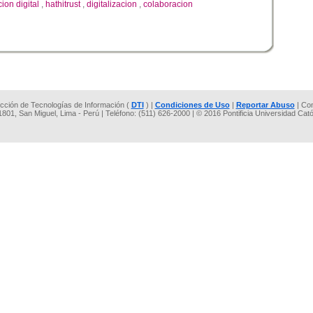
ion digital
,
hathitrust
,
digitalizacion
,
colaboracion
rección de Tecnologías de Información (
DTI
) |
Condiciones de Uso
|
Reportar Abuso
| Co
 1801, San Miguel, Lima - Perú | Teléfono: (511) 626-2000 | © 2016 Pontificia Universidad Cat