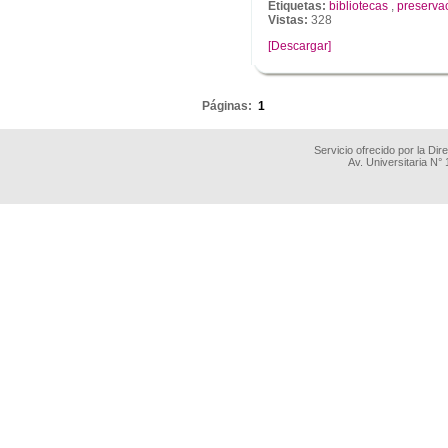
Etiquetas:
bibliotecas
,
preservac
Vistas:
328
[Descargar]
.
Páginas:
1
Servicio ofrecido por la Di
Av. Universitaria N°