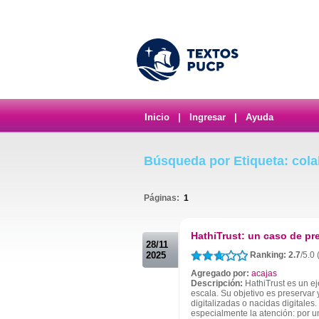
Inicio
|
Ingresar
|
Ayuda
Búsqueda por Etiqueta: col
Páginas:
1
.
HathiTrust: un caso de pre
28/11
2025
Ranking: 2.7
/5.0 
Agregado por:
acajas
Descripción:
HathiTrust es un ej
escala. Su objetivo es preservar
digitalizadas o nacidas digitales
especialmente la atención: por un 