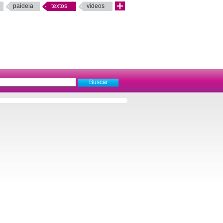
paideia
textos
videos