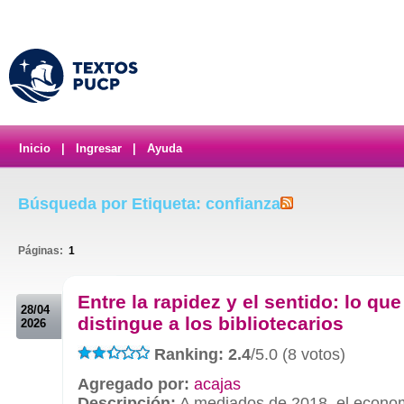
Inicio
|
Ingresar
|
Ayuda
Búsqueda por Etiqueta: confianza
Páginas:
1
.
Entre la rapidez y el sentido: lo que
28/04
distingue a los bibliotecarios
2026
Ranking: 2.4
/5.0 (8 votos)
Agregado por:
acajas
Descripción:
A mediados de 2018, el econo