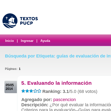
Inicio
|
Ingresar
|
Ayuda
Búsqueda por Etiqueta: guías de evaluación de i
Páginas:
1
.
5. Evaluando la información
05/05
2014
Ranking: 3.1
/5.0 (68 votos)
Agregado por:
pascencion
Descripción:
¿Por qué evaluar la informació
Criterios para la evaluación--Guías para eval