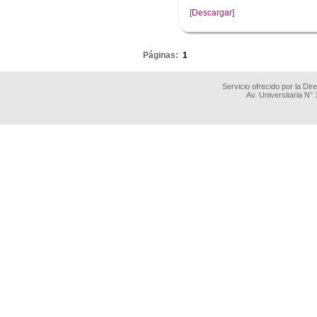
[Descargar]
.
Páginas:
1
Servicio ofrecido por la Di
Av. Universitaria N°