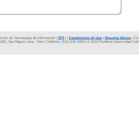
rección de Tecnologías de Información (
DTI
) |
Condiciones de Uso
|
Reportar Abuso
| Co
 1801, San Miguel, Lima - Perú | Teléfono: (511) 626-2000 | © 2016 Pontificia Universidad Cat