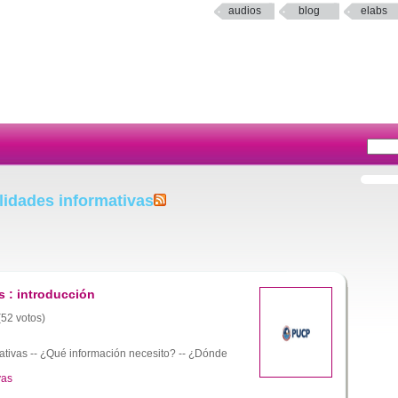
audios
blog
elabs
lidades informativas
s : introducción
(52 votos)
ativas -- ¿Qué información necesito? -- ¿Dónde
vas