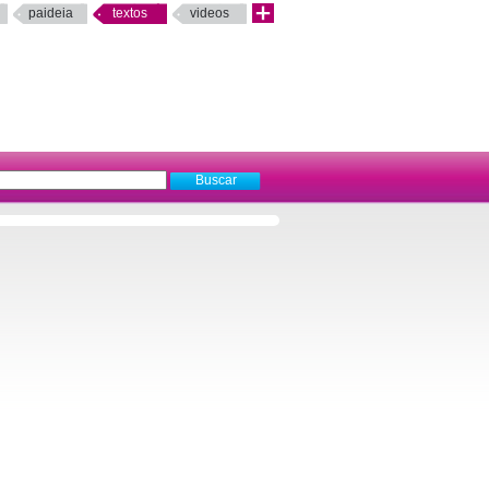
paideia
textos
videos