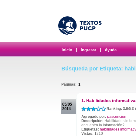
Inicio
|
Ingresar
|
Ayuda
Búsqueda por Etiqueta: habi
Páginas:
1
.
1. Habilidades informativa
05/05
2014
Ranking: 3.0
/5.0 
Agregado por:
pascencion
Descripción:
Habilidades inform
encuentro la información?
Etiquetas:
habilidades informati
Vistas:
1210