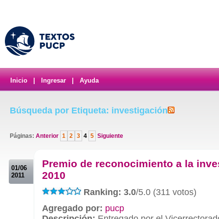
Inicio
|
Ingresar
|
Ayuda
Búsqueda por Etiqueta: investigación
Páginas:
Anterior
1
2
3
4
5
Siguiente
.
Premio de reconocimiento a la inve
01/06
2010
2011
Ranking: 3.0
/5.0 (311 votos)
Agregado por:
pucp
Descripción:
Entregado por el Vicerrectorad