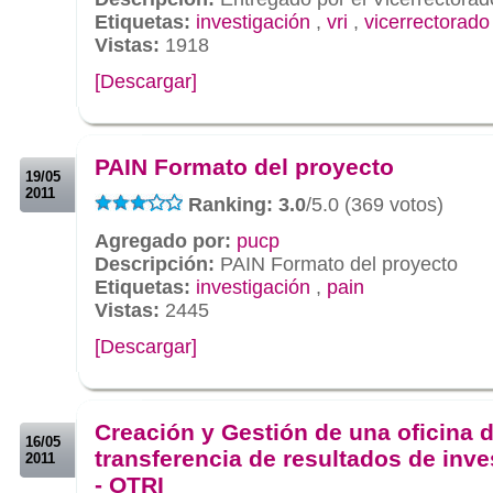
Etiquetas:
investigación
,
vri
,
vicerrectorado
Vistas:
1918
[Descargar]
.
.
PAIN Formato del proyecto
19/05
2011
Ranking: 3.0
/5.0 (369 votos)
Agregado por:
pucp
Descripción:
PAIN Formato del proyecto
Etiquetas:
investigación
,
pain
Vistas:
2445
[Descargar]
.
.
Creación y Gestión de una oficina 
16/05
transferencia de resultados de inve
2011
- OTRI