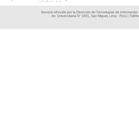
Servicio ofrecido por la Dirección de Tecnologías de Información
Av. Universitaria N° 1801, San Miguel, Lima - Perú | Teléf