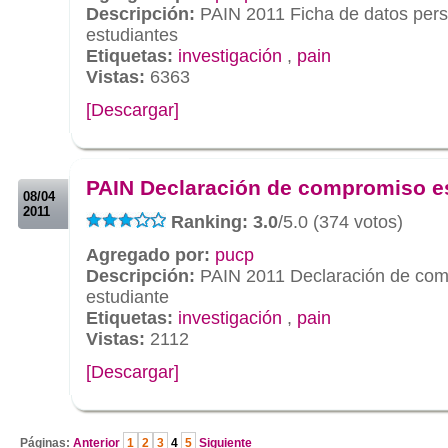
Descripción:
PAIN 2011 Ficha de datos per
estudiantes
Etiquetas:
investigación
,
pain
Vistas:
6363
[Descargar]
.
.
PAIN Declaración de compromiso e
08/04
2011
Ranking: 3.0
/5.0 (374 votos)
Agregado por:
pucp
Descripción:
PAIN 2011 Declaración de co
estudiante
Etiquetas:
investigación
,
pain
Vistas:
2112
[Descargar]
.
Páginas:
Anterior
1
2
3
4
5
Siguiente