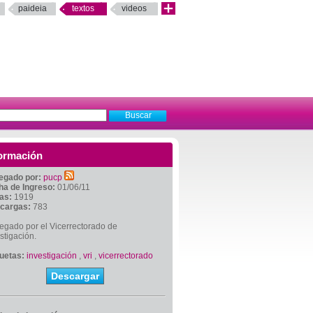
paideia
textos
videos
ormación
egado por:
pucp
ha de Ingreso:
01/06/11
tas:
1919
cargas:
783
egado por el Vicerrectorado de
stigación.
quetas:
investigación
,
vri
,
vicerrectorado
Descargar