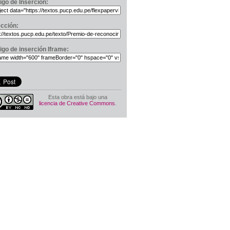
igo de Inserción:
ección:
igo de inserción Iframe:
Esta obra está bajo una
licencia de Creative Commons
.