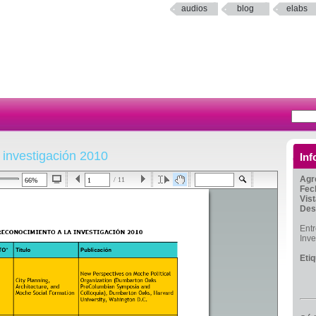
audios
blog
elabs
 investigación 2010
Inf
Agr
/ 11
Fec
Vis
Des
Entr
Inve
Eti