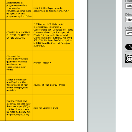
Cód
Dir
Cód