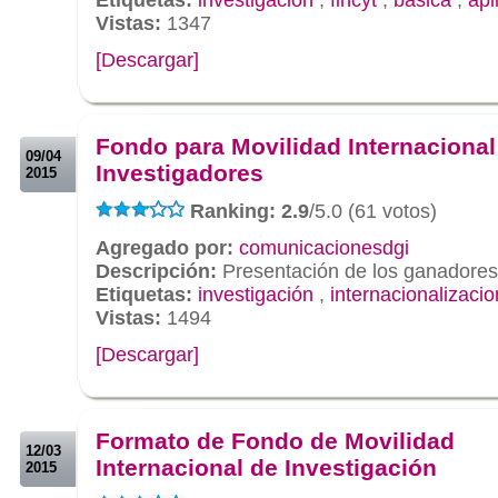
Vistas:
1347
[Descargar]
.
.
Fondo para Movilidad Internacional
09/04
Investigadores
2015
Ranking: 2.9
/5.0 (61 votos)
Agregado por:
comunicacionesdgi
Descripción:
Presentación de los ganadores
Etiquetas:
investigación
,
internacionalizacio
Vistas:
1494
[Descargar]
.
.
Formato de Fondo de Movilidad
12/03
Internacional de Investigación
2015