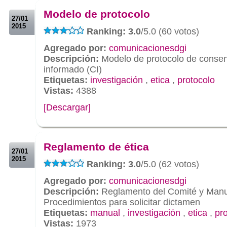
Modelo de protocolo
27/01
2015
Ranking: 3.0
/5.0 (60 votos)
Agregado por:
comunicacionesdgi
Descripción:
Modelo de protocolo de consen
informado (CI)
Etiquetas:
investigación
,
etica
,
protocolo
Vistas:
4388
[Descargar]
.
.
Reglamento de ética
27/01
2015
Ranking: 3.0
/5.0 (62 votos)
Agregado por:
comunicacionesdgi
Descripción:
Reglamento del Comité y Manu
Procedimientos para solicitar dictamen
Etiquetas:
manual
,
investigación
,
etica
,
pr
Vistas:
1973