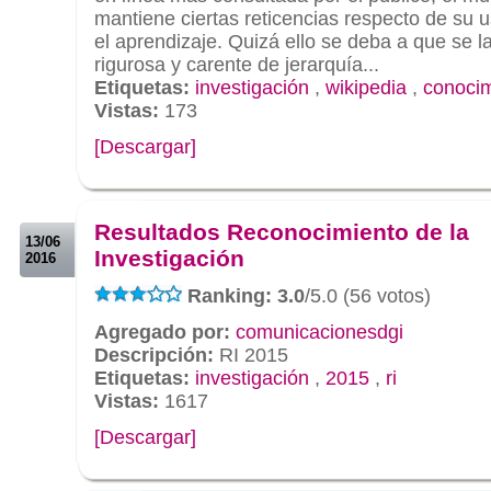
mantiene ciertas reticencias respecto de su u
el aprendizaje. Quizá ello se deba a que se 
rigurosa y carente de jerarquía...
Etiquetas:
investigación
,
wikipedia
,
conocim
Vistas:
173
[Descargar]
.
.
Resultados Reconocimiento de la
13/06
Investigación
2016
Ranking: 3.0
/5.0 (56 votos)
Agregado por:
comunicacionesdgi
Descripción:
RI 2015
Etiquetas:
investigación
,
2015
,
ri
Vistas:
1617
[Descargar]
.
.