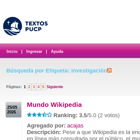
Inicio
|
Ingresar
|
Ayuda
Búsqueda por Etiqueta: investigación
Páginas:
1
2
3
4
5
Siguiente
.
Mundo Wikipedia
25/05
2026
Ranking: 3.5
/5.0 (2 votos)
Agregado por:
acajas
Descripción:
Pese a que Wikipedia es la enc
en línea más consultada por el público, el 