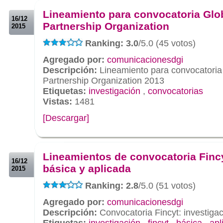
Lineamiento para convocatoria Glo
16/12
Partnership Organization
2015
Ranking: 3.0
/5.0 (45 votos)
Agregado por:
comunicacionesdgi
Descripción:
Lineamiento para convocatoria
Partnership Organization 2013
Etiquetas:
investigación
,
convocatorias
Vistas:
1481
[Descargar]
.
.
Lineamientos de convocatoria Finc
16/12
básica y aplicada
2015
Ranking: 2.8
/5.0 (51 votos)
Agregado por:
comunicacionesdgi
Descripción:
Convocatoria Fincyt: investigac
Etiquetas:
investigación
,
fincyt
,
básica
,
apl