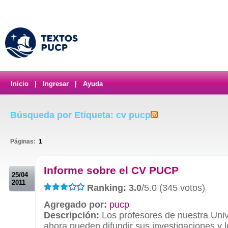
Inicio
|
Ingresar
|
Ayuda
Búsqueda por Etiqueta: cv pucp
Páginas:
1
.
Informe sobre el CV PUCP
25/04
2011
Ranking: 3.0
/5.0 (345 votos)
Agregado por:
pucp
Descripción:
Los profesores de nuestra Uni
ahora pueden difundir sus investigaciones y 