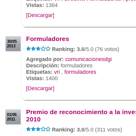
Vistas:
1364
[Descargar]
.
.
Formuladores
30/05
2013
Ranking: 3.0
/5.0 (76 votos)
Agregado por:
comunicacionesdgi
Descripción:
formuladores
Etiquetas:
vri
,
formuladores
Vistas:
1400
[Descargar]
.
.
Premio de reconocimiento a la inve
01/06
2010
2011
Ranking: 3.0
/5.0 (311 votos)