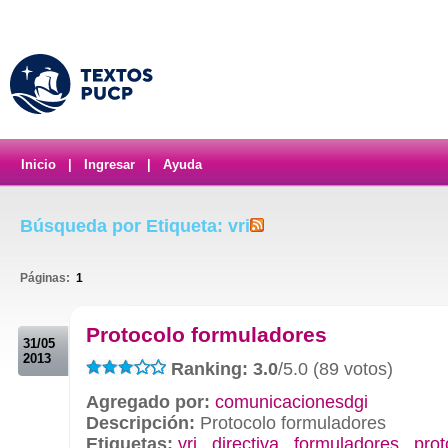
Inicio
|
Ingresar
|
Ayuda
Búsqueda por Etiqueta: vri
Páginas:
1
.
Protocolo formuladores
31/05
2013
Ranking: 3.0
/5.0 (89 votos)
Agregado por:
comunicacionesdgi
Descripción:
Protocolo formuladores
Etiquetas:
vri
,
directiva
,
formuladores
,
prot