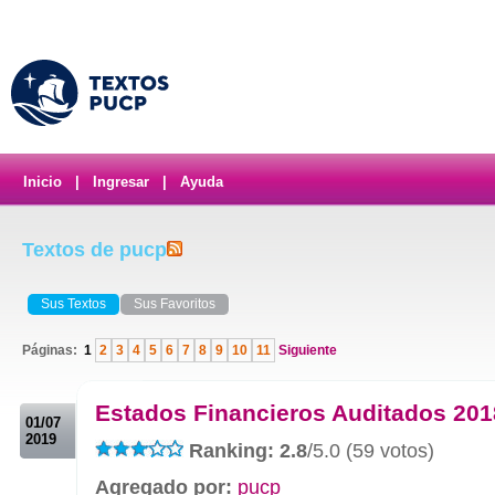
Inicio
|
Ingresar
|
Ayuda
Textos de pucp
Sus Textos
Sus Favoritos
Páginas:
1
2
3
4
5
6
7
8
9
10
11
Siguiente
.
Estados Financieros Auditados 201
01/07
2019
Ranking: 2.8
/5.0 (59 votos)
Agregado por:
pucp