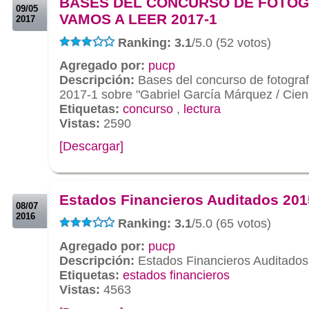
BASES DEL CONCURSO DE FOTOGR
09/05
VAMOS A LEER 2017-1
2017
Ranking: 3.1
/5.0 (52 votos)
Agregado por:
pucp
Descripción:
Bases del concurso de fotogr
2017-1 sobre "Gabriel García Márquez / Cien
Etiquetas:
concurso
,
lectura
Vistas:
2590
[Descargar]
.
.
Estados Financieros Auditados 201
08/07
2016
Ranking: 3.1
/5.0 (65 votos)
Agregado por:
pucp
Descripción:
Estados Financieros Auditado
Etiquetas:
estados financieros
Vistas:
4563