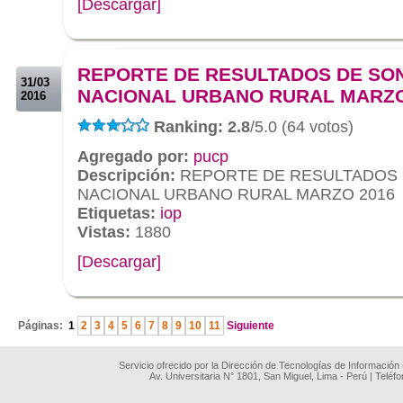
[Descargar]
.
.
REPORTE DE RESULTADOS DE SO
31/03
NACIONAL URBANO RURAL MARZO
2016
Ranking: 2.8
/5.0 (64 votos)
Agregado por:
pucp
Descripción:
REPORTE DE RESULTADOS
NACIONAL URBANO RURAL MARZO 2016
Etiquetas:
iop
Vistas:
1880
[Descargar]
.
Páginas:
1
2
3
4
5
6
7
8
9
10
11
Siguiente
Servicio ofrecido por la Dirección de Tecnologías de Información
Av. Universitaria N° 1801, San Miguel, Lima - Perú | Teléf