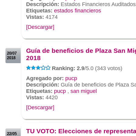
Descripción:
Estados Financieros Auditado
Etiquetas:
estados financieros
Vistas:
4174
[Descargar]
.
.
Guía de beneficios de Plaza San Mi
20/07
2018
2018
Ranking: 2.9
/5.0 (343 votos)
Agregado por:
pucp
Descripción:
Guía de beneficios de Plaza Sa
Etiquetas:
pucp
,
san miguel
Vistas:
4420
[Descargar]
.
.
TU VOTO: Elecciones de represent
22/05