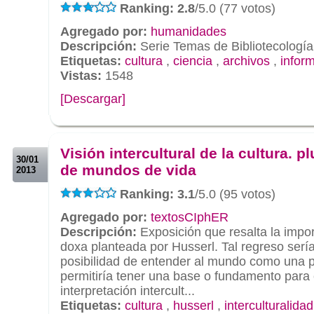
Ranking: 2.8
/5.0 (77 votos)
Agregado por:
humanidades
Descripción:
Serie Temas de Bibliotecología
Etiquetas:
cultura
,
ciencia
,
archivos
,
infor
Vistas:
1548
[Descargar]
.
.
Visión intercultural de la cultura. p
30/01
de mundos de vida
2013
Ranking: 3.1
/5.0 (95 votos)
Agregado por:
textosCIphER
Descripción:
Exposición que resalta la impor
doxa planteada por Husserl. Tal regreso sería
posibilidad de entender al mundo como una pl
permitiría tener una base o fundamento para 
interpretación intercult...
Etiquetas:
cultura
,
husserl
,
interculturalidad