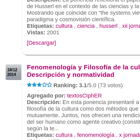
de Husserl en el contexto de las ciencias y la 
Mostrando que coincide con "the systems view
paradigma y cosmovisión científica.
Etiquetas:
cultura
,
ciencia
,
husserl
,
xii jor
Vistas:
2001
[Descargar]
.
.
Fenomenología y Filosofía de la cul
18/12
Descripción y normatividad
2014
Ranking: 3.1
/5.0 (73 votos)
Agregado por:
textosCIphER
Descripción:
En esta ponencia presentaré a 
filosofía de la cultura como dos métodos qu
mutuamente. Juntos, nos ofrecen una rendició
del ser humano como agente creativo (constit
según la te...
Etiquetas:
cultura
,
fenomenología
,
x jornad