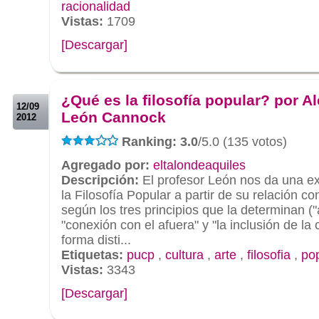
racionalidad
Vistas:
1709
[Descargar]
.
.
¿Qué es la filosofía popular? por A
12/09
León Cannock
2012
Ranking: 3.0
/5.0 (135 votos)
Agregado por:
eltalondeaquiles
Descripción:
El profesor León nos da una ex
la Filosofía Popular a partir de su relación co
según los tres principios que la determinan (
"conexión con el afuera" y "la inclusión de la 
forma disti...
Etiquetas:
pucp
,
cultura
,
arte
,
filosofia
,
po
Vistas:
3343
[Descargar]
.