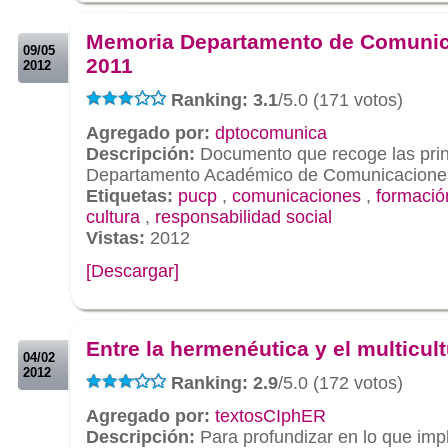
.
Memoria Departamento de Comuni
09/05
2011
2012
Ranking: 3.1
/5.0 (171 votos)
Agregado por:
dptocomunica
Descripción:
Documento que recoge las princ
Departamento Académico de Comunicaciones
Etiquetas:
pucp
,
comunicaciones
,
formació
cultura
,
responsabilidad social
Vistas:
2012
[Descargar]
.
.
Entre la hermenéutica y el multicul
04/02
2012
Ranking: 2.9
/5.0 (172 votos)
Agregado por:
textosCIphER
Descripción:
Para profundizar en lo que impl