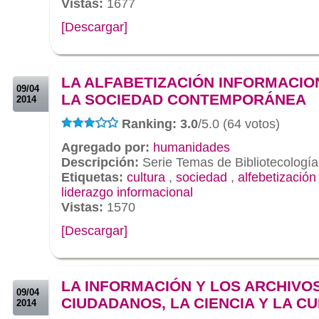
Vistas:
1677
[Descargar]
.
.
LA ALFABETIZACIÓN INFORMACIO
09/04
LA SOCIEDAD CONTEMPORÁNEA
2014
Ranking: 3.0
/5.0 (64 votos)
Agregado por:
humanidades
Descripción:
Serie Temas de Bibliotecología
Etiquetas:
cultura
,
sociedad
,
alfebetización
liderazgo informacional
Vistas:
1570
[Descargar]
.
.
LA INFORMACIÓN Y LOS ARCHIVOS
09/04
CIUDADANOS, LA CIENCIA Y LA C
2014