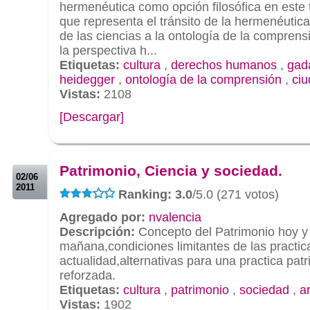
hermenéutica como opción filosófica en este t
que representa el tránsito de la hermenéutic
de las ciencias a la ontología de la comprens
la perspectiva h...
Etiquetas:
cultura
,
derechos humanos
,
gad
heidegger
,
ontología de la comprensión
,
ci
Vistas:
2108
[Descargar]
.
.
Patrimonio, Ciencia y sociedad.
02/06
2011
Ranking: 3.0
/5.0 (271 votos)
Agregado por:
nvalencia
Descripción:
Concepto del Patrimonio hoy y
mañana,condiciones limitantes de las practic
actualidad,alternativas para una practica pat
reforzada.
Etiquetas:
cultura
,
patrimonio
,
sociedad
,
a
Vistas:
1902