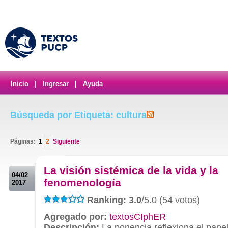
Inicio
|
Ingresar
|
Ayuda
Búsqueda por Etiqueta: cultura
Páginas:
1
2
Siguiente
.
La visión sistémica de la vida y la
04/02
fenomenología
2017
Ranking: 3.0
/5.0 (54 votos)
Agregado por:
textosCIphER
Descripción:
La ponencia reflexiona el papel