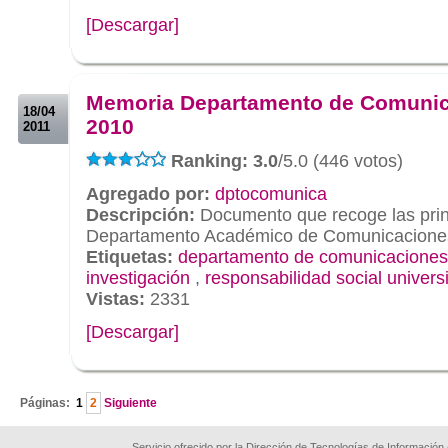
[Descargar]
.
.
Memoria Departamento de Comuni
18/04
2010
2011
Ranking: 3.0
/5.0 (446 votos)
Agregado por:
dptocomunica
Descripción:
Documento que recoge las princ
Departamento Académico de Comunicaciones
Etiquetas:
departamento de comunicaciones
investigación
,
responsabilidad social universi
Vistas:
2331
[Descargar]
.
Páginas:
1
2
Siguiente
Servicio ofrecido por la Dirección de Tecnologías de Información