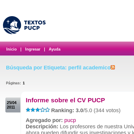
Inicio
|
Ingresar
|
Ayuda
Búsqueda por Etiqueta: perfil academico
Páginas:
1
.
Informe sobre el CV PUCP
25/04
2011
Ranking: 3.0
/5.0 (344 votos)
Agregado por:
pucp
Descripción:
Los profesores de nuestra Uni
ahora pueden difundir sus investigaciones y 