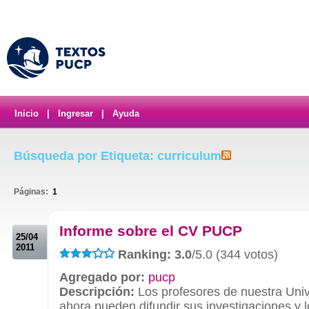
Inicio
|
Ingresar
|
Ayuda
Búsqueda por Etiqueta: curriculum
Páginas:
1
.
Informe sobre el CV PUCP
25/04
2011
Ranking: 3.0
/5.0 (344 votos)
Agregado por:
pucp
Descripción:
Los profesores de nuestra Uni
ahora pueden difundir sus investigaciones y 