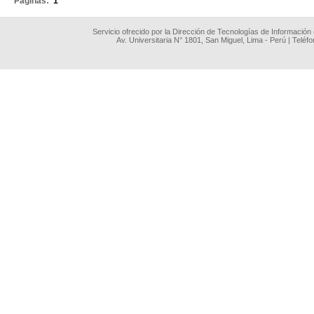
Páginas:
1
Servicio ofrecido por la Dirección de Tecnologías de Información
Av. Universitaria N° 1801, San Miguel, Lima - Perú | Teléf