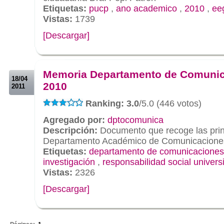
Etiquetas:
pucp
,
ano academico
,
2010
,
eeg
Vistas:
1739
[Descargar]
.
.
Memoria Departamento de Comuni
18/04
2010
2011
Ranking: 3.0
/5.0 (446 votos)
Agregado por:
dptocomunica
Descripción:
Documento que recoge las princ
Departamento Académico de Comunicaciones
Etiquetas:
departamento de comunicaciones
investigación
,
responsabilidad social universi
Vistas:
2326
[Descargar]
.