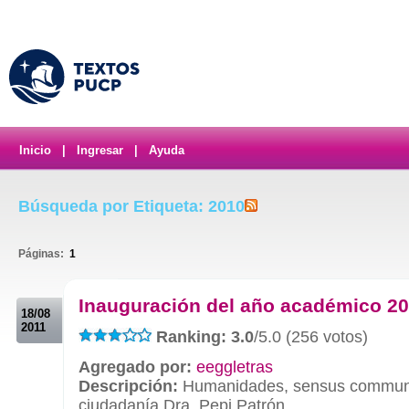
Inicio
|
Ingresar
|
Ayuda
Búsqueda por Etiqueta: 2010
Páginas:
1
.
Inauguración del año académico 2
18/08
2011
Ranking: 3.0
/5.0 (256 votos)
Agregado por:
eeggletras
Descripción:
Humanidades, sensus commun
ciudadanía Dra. Pepi Patrón