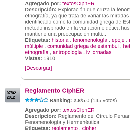
Agregado por:
textosCIphER
Descripción:
Exploración que cruza la fenom
etnografía, ya que trata de variar las miradas
identificado como la comunidad griega de Es
método inspirado en la variación eidética hu
mantiene una preocupación multi...
Etiquetas:
historia
,
fenomenología
,
epojé
,
múltiple
,
comunidad griega de estambul
,
he
etnografía
,
antropología
,
iv jornadas
Vistas:
1910
[Descargar]
.
.
Reglamento CIphER
07/02
2012
Ranking: 2.8
/5.0 (145 votos)
Agregado por:
textosCIphER
Descripción:
Reglamento del Círculo Perua
Fenomenología y Hermenéutica
Etiquetas:
reglamento
,
cipher