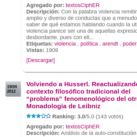
Agregado por:
textosCIphER
Descripción:
Con la palabra violencia remiti
amplio y diverso de conductas que a menudo 
saber de qué estamos hablando cuando la uti
violencia parece ser una de aquellas expres
desbordante, pues con ell...
Etiquetas:
violencia
,
política
,
arendt
,
poder
Vistas:
1909
[Descargar]
.
.
Volviendo a Husserl. Reactualizand
19/04
contexto filosófico tradicional del
2012
“problema” fenomenológico del otr
Monadología de Leibniz
Ranking: 3.0
/5.0 (143 votos)
Agregado por:
textosCIphER
Descripción:
Análisis de la auto-constitució