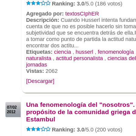
Ranking: 3.0
/5.0 (186 votos)
Agregado por:
textosCIphER
Descripción:
Cuando Husserl intenta fundame
cuenta de que no es posible hacerlo sin toma
subjetividad que se encuentra detrás de ella.
a tomar como punto de partida la actitud nat
encontrar dos actitu...
Etiquetas:
ciencia
,
husserl
,
fenomenología
naturalista
,
actitud personalista
,
ciencias del
jornadas
Vistas:
2062
[Descargar]
.
.
Una fenomenología del "nosotros".
07/02
propósito de la comunidad griega 
2012
Estambul
Ranking: 3.0
/5.0 (200 votos)