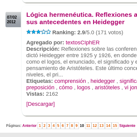
.
.
Lógica hermenéutica. Reflexiones 
07/02
sus antecedentes en Heidegger
2012
Ranking: 2.9
/5.0 (171 votos)
Agregado por:
textosCIphER
Descripción:
Reflexiones sobre las confere
dictó Heidegger entre 1925 y 1926, en donde
como el logos, el enunciado, el significado y
pensamiento de Aristóteles. Este último conc
niveles, el pri...
Etiquetas:
comprensión
,
heidegger
,
signifi
preposición
,
cómo
,
logos
,
aristóteles
,
vi jo
Vistas:
2162
[Descargar]
.
Páginas:
Anterior
1
2
3
4
5
6
7
8
9
10
11
12
13
14
15
Siguiente