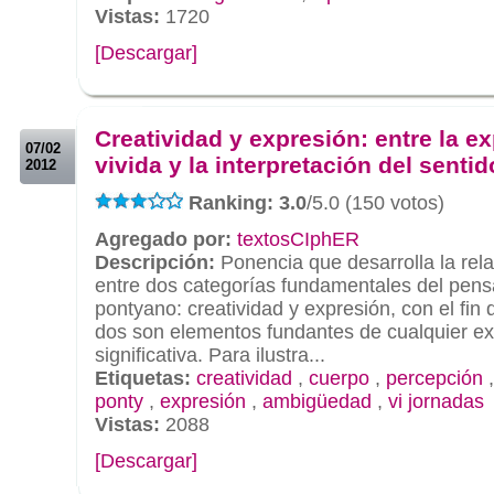
Vistas:
1720
[Descargar]
.
.
Creatividad y expresión: entre la e
07/02
vivida y la interpretación del sentid
2012
Ranking: 3.0
/5.0 (150 votos)
Agregado por:
textosCIphER
Descripción:
Ponencia que desarrolla la rel
entre dos categorías fundamentales del pen
pontyano: creatividad y expresión, con el fin
dos son elementos fundantes de cualquier e
significativa. Para ilustra...
Etiquetas:
creatividad
,
cuerpo
,
percepción
ponty
,
expresión
,
ambigüedad
,
vi jornadas
Vistas:
2088
[Descargar]