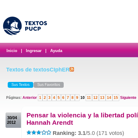
Inicio
|
Ingresar
|
Ayuda
Textos de textosCIphER
Sus Textos
Sus Favoritos
Páginas:
Anterior
1
2
3
4
5
6
7
8
9
10
11
12
13
14
15
Siguiente
.
Pensar la violencia y la libertad polí
30/04
Hannah Arendt
2012
Ranking: 3.1
/5.0 (171 votos)