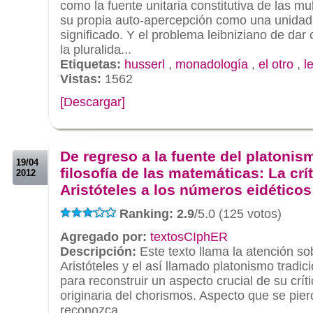
como la fuente unitaria constitutiva de las mu
su propia auto-apercepción como una unidad 
significado. Y el problema leibniziano de dar
la pluralida...
Etiquetas:
husserl
,
monadología
,
el otro
,
l
Vistas:
1562
[Descargar]
.
.
De regreso a la fuente del platonis
19/04
filosofía de las matemáticas: La crí
2012
Aristóteles a los números eidéticos
Ranking: 2.9
/5.0 (125 votos)
Agregado por:
textosCIphER
Descripción:
Este texto llama la atención so
Aristóteles y el así llamado platonismo tradi
para reconstruir un aspecto crucial de su críti
originaria del chorismos. Aspecto que se pi
reconozca...