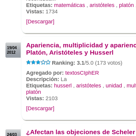
Etiquetas:
matemáticas
,
aristóteles
,
platón
Vistas:
1734
[Descargar]
.
.
Apariencia, multiplicidad y aparien
19/04
Platón, Aristóteles y Husserl
2012
Ranking: 3.1
/5.0 (173 votos)
Agregado por:
textosCIphER
Descripción:
La
Etiquetas:
husserl
,
aristóteles
,
unidad
,
mult
platón
Vistas:
2103
[Descargar]
.
.
¿Afectan las objeciones de Scheler
24/03