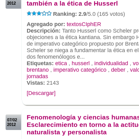
también a la ética de Husserl
2012
Ranking: 2.9
/5.0 (165 votos)
Agregado por:
textosCIphER
Descripción:
Tanto Husserl como Scheler pr
objeciones a la ética kantiana. Sin embargo 
de imperativo categórico propuesto por Bren
Scheler se niega a fundamentar la ética en el 
dos fenomenólogos e...
Etiquetas:
etica
,
husserl
,
individualidad
,
vo
brentano
,
imperativo categórico
,
deber
,
val
jornadas
Vistas:
2143
[Descargar]
.
.
Fenomenología y ciencias humanas
07/02
Esclarecimiento en torno a la actit
2012
naturalista y personalista