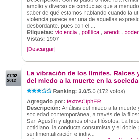
amplio y diverso de conductas que a menudo 
saber de qué estamos hablando cuando la uti
violencia parece ser una de aquellas expres
desbordante, pues con ell...
Etiquetas:
violencia
,
política
,
arendt
,
poder
Vistas:
1907
[Descargar]
.
.
La vibración de los límites. Raíces
07/02
del miedo a la muerte en la socied
2012
Ranking: 3.0
/5.0 (172 votos)
Agregado por:
textosCIphER
Descripción:
Análisis del miedo a la muerte 
sociedad contemporánea, a través de la filo
San Agustín y algunos otros filósofos. La hip
cotidiano, la conducta consumista y el doble
sentimentalización e indiv...