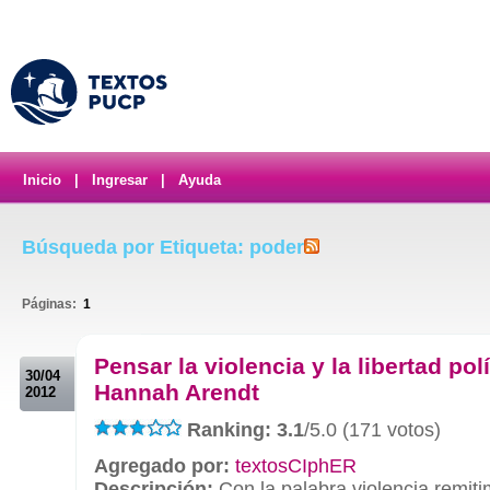
Inicio
|
Ingresar
|
Ayuda
Búsqueda por Etiqueta: poder
Páginas:
1
.
Pensar la violencia y la libertad polí
30/04
Hannah Arendt
2012
Ranking: 3.1
/5.0 (171 votos)
Agregado por:
textosCIphER
Descripción:
Con la palabra violencia remiti